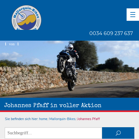
DE
EN
ES
0034 609 237 637
1
von
1
Johannes Pfaff in voller Aktion
Sie befinden sich hier:
home
Mallorquin-Bikes
Johannes Pfaff