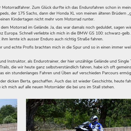
er Motorradfahrer. Zum Glück durfte ich das Endurofahren schon in mein
opeds, der 175 Sachs, dann der Honda XL von meinen älteren Brüdern „g
t meinen Kindertagen nicht mehr vom Motorrad runter.
mit dem Motorrad im Gelände. Ja, das war damals noch geduldet, sagen wir
nz Europa. Schnell verliebte ich mich in die BMW GS 100: schwarz-gelb.
hm lernte ich ausser Enduro auch richtig Straße fahren.
rer und echte Profis brachten mich in die Spur und so in einen immer wei
d Instruktor, als Endurotrainer, der hier unzählige Gelände und Single T
Trails, die wir heute ganz selbstverständlich fahren, habe ich oft gemei
as ein stundenlanges Fahren und Üben auf verschieden Parcours ermögl
 der dicken Berta, geschaffen. Auch das ist wieder Geschichte, heute fa
ich mich auf alle neuen Motorräder die bei uns im Stall stehen.