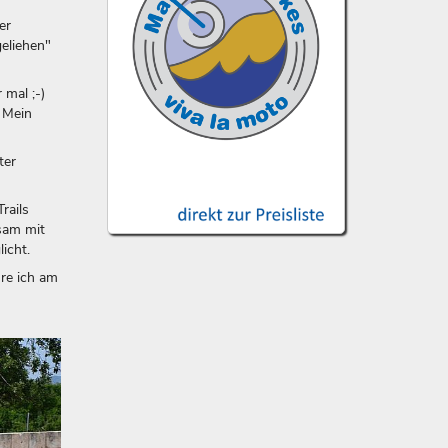
er
eliehen"
 mal ;-)
 Mein
ter
rails
nsam mit
icht.
hre ich am