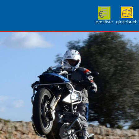
preisliste
gästebuch