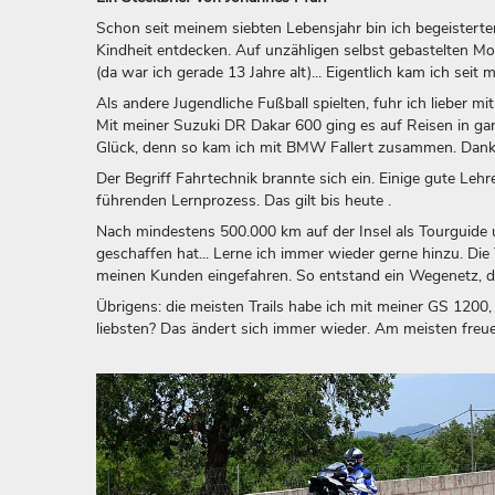
Schon seit meinem siebten Lebensjahr bin ich begeistert
Kindheit entdecken. Auf unzähligen selbst gebastelten M
(da war ich gerade 13 Jahre alt)... Eigentlich kam ich sei
Als andere Jugendliche Fußball spielten, fuhr ich lieber 
Mit meiner Suzuki DR Dakar 600 ging es auf Reisen in ga
Glück, denn so kam ich mit BMW Fallert zusammen. Dank i
Der Begriff Fahrtechnik brannte sich ein. Einige gute Leh
führenden Lernprozess. Das gilt bis heute .
Nach mindestens 500.000 km auf der Insel als Tourguide un
geschaffen hat... Lerne ich immer wieder gerne hinzu. Die 
meinen Kunden eingefahren. So entstand ein Wegenetz, d
Übrigens: die meisten Trails habe ich mit meiner GS 1200,
liebsten? Das ändert sich immer wieder. Am meisten freue 