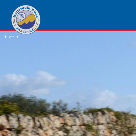
1
von
1