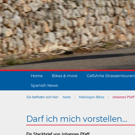
Home
Bikes & more
Geführte Strassentouren
Spanish News
Sie befinden sich hier:
home
Mallorquin-Bikes
Johannes Pfaff
Darf ich mich vorstellen...
Ein Steckbrief von Johannes Pfaff