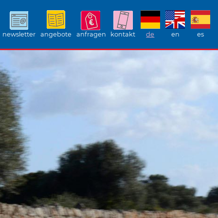
newsletter
angebote
anfragen
kontakt
de
en
es