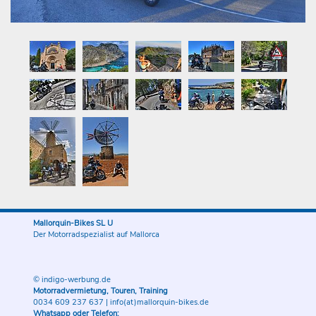
Mallorquin-Bikes SL U
Der Motorradspezialist auf Mallorca
© indigo-werbung.de
Motorradvermietung, Touren, Training
0034 609 237 637
|
info(at)mallorquin-bikes.de
Whatsapp oder Telefon: