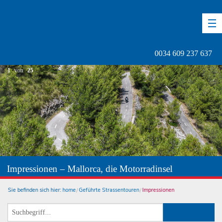
DE
EN
ES
0034 609 237 637
1
von
25
Impressionen – Mallorca, die Motorradinsel
Sie befinden sich hier:
home
Geführte Strassentouren
Impressionen