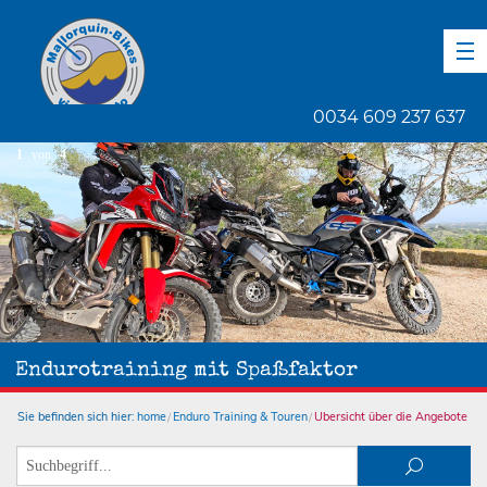
DE
EN
ES
0034 609 237 637
1
von
4
Endurotraining mit Spaßfaktor
Sie befinden sich hier:
home
Enduro Training & Touren
Übersicht über die Angebote