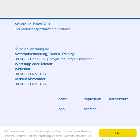
Mallorquin-Bikes SL U
Der Motorradspezialist auf Mallorca
© indigo-werbung.de
Motorradvermietung, Touren, Training
0034 609 237 637
|
info(at)mallorquin-bikes.de
Whatsapp oder Telefon:
Werkstatt
0034 608 670 186
Verkauf Motorräder
0034 608 670 186
home
impressum
datenschutz
agb
sitemap
Wir verwenden nur notwendige Cookies für die Bereitstellung
Ok!
unserer Dienste. Mit der Nutzung unserer Dienste erklären Sie