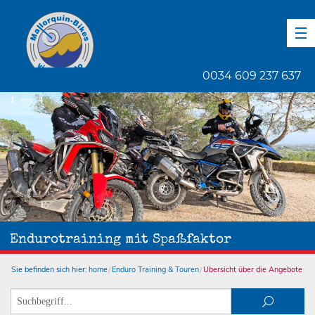
DE
EN
ES
0034 609 237 637
1
von
4
Endurotraining mit Spaßfaktor
Sie befinden sich hier:
home
Enduro Training & Touren
Übersicht über die Angebote