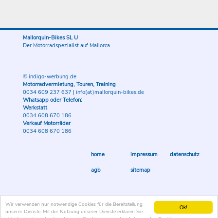
Mallorquin-Bikes SL U
Der Motorradspezialist auf Mallorca
© indigo-werbung.de
Motorradvermietung, Touren, Training
0034 609 237 637
|
info(at)mallorquin-bikes.de
Whatsapp oder Telefon:
Werkstatt
0034 608 670 186
Verkauf Motorräder
0034 608 670 186
home
impressum
datenschutz
agb
sitemap
Wir verwenden nur notwendige Cookies für die Bereitstellung
Ok!
unserer Dienste. Mit der Nutzung unserer Dienste erklären Sie