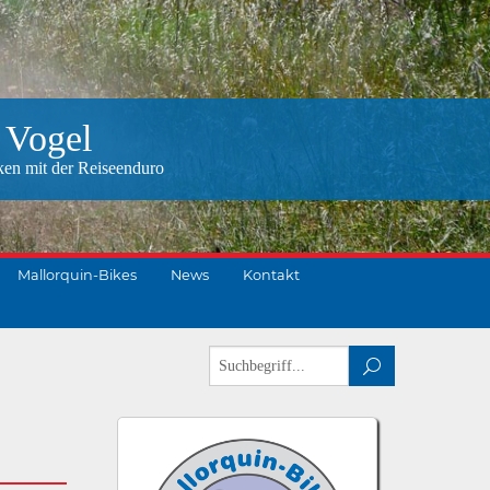
 Vogel
ken mit der Reiseenduro
Mallorquin-Bikes
News
Kontakt