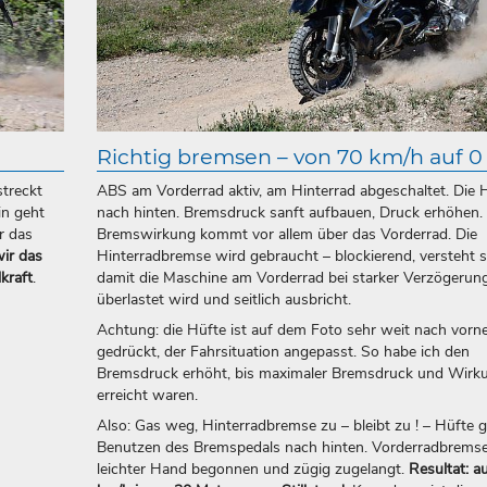
Richtig bremsen – von 70 km/h auf 0
streckt
ABS am Vorderrad aktiv, am Hinterrad abgeschaltet. Die 
in geht
nach hinten. Bremsdruck sanft aufbauen, Druck erhöhen.
r das
Bremswirkung kommt vor allem über das Vorderrad. Die
wir das
Hinterradbremse wird gebraucht – blockierend, versteht s
kraft
.
damit die Maschine am Vorderrad bei starker Verzögerung
überlastet wird und seitlich ausbricht.
Achtung: die Hüfte ist auf dem Foto sehr weit nach vorn
gedrückt, der Fahrsituation angepasst. So habe ich den
Bremsdruck erhöht, bis maximaler Bremsdruck und Wirk
erreicht waren.
Also: Gas weg, Hinterradbremse zu – bleibt zu ! – Hüfte 
Benutzen des Bremspedals nach hinten. Vorderradbremse
leichter Hand begonnen und zügig zugelangt.
Resultat: a