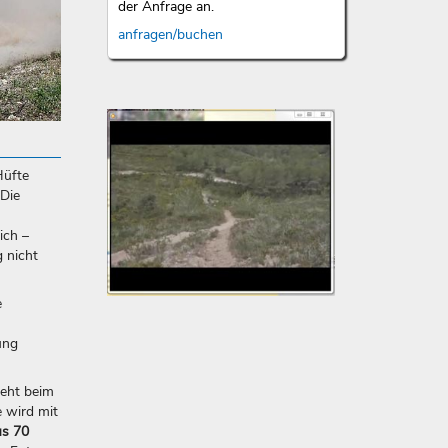
der Anfrage an.
anfragen/buchen
Hüfte
Un
 Die
da
Vi
ich –
 nicht
zu
Re
e
Dies
Vide
ung
lieg
mir
sehr
geht beim
am
 wird mit
Herz
us 70