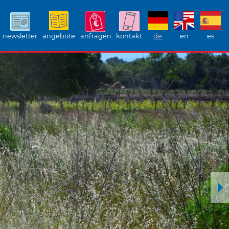
newsletter
angebote
anfragen
kontakt
de
en
es