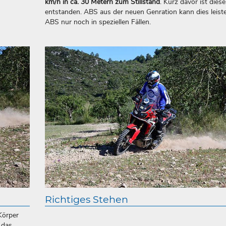
km/h in ca. 30 Metern zum Stillstand
. Kurz davor ist dies
entstanden. ABS aus der neuen Genration kann dies leist
ABS nur noch in speziellen Fällen.
Richtiges Stehen
 Körper
 das