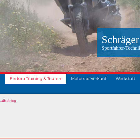
Schräger
Sportfahrer-Techni
Enduro Training & Touren
Motorrad Verkauf
Werkstatt
ualtraining
suchen