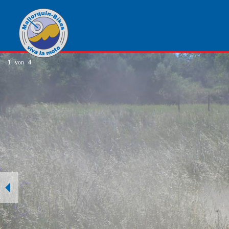
1
von
4