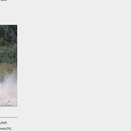
utet:
ewicht,