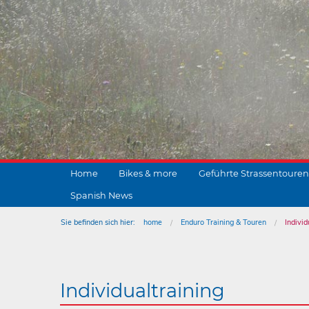
Home
Bikes & more
Geführte Strassentouren
Spanish News
Sie befinden sich hier:
home
Enduro Training & Touren
Individ
Individualtraining