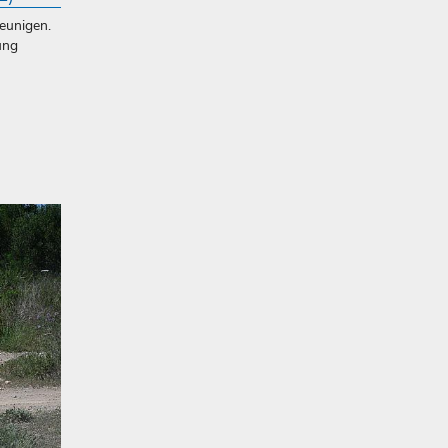
eunigen.
ung