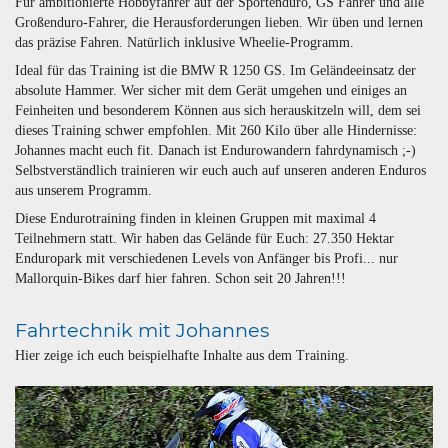
Für ambitionierte Hobbyfahrer auf der Sportenduro, GS Fahrer und alle
Großenduro-Fahrer, die Herausforderungen lieben. Wir üben und lernen
das präzise Fahren. Natürlich inklusive Wheelie-Programm.
Ideal für das Training ist die BMW R 1250 GS. Im Geländeeinsatz der
absolute Hammer. Wer sicher mit dem Gerät umgehen und einiges an
Feinheiten und besonderem Können aus sich herauskitzeln will, dem sei
dieses Training schwer empfohlen. Mit 260 Kilo über alle Hindernisse:
Johannes macht euch fit. Danach ist Endurowandern fahrdynamisch ;-)
Selbstverständlich trainieren wir euch auch auf unseren anderen Enduros
aus unserem Programm.
Diese Endurotraining finden in kleinen Gruppen mit maximal 4
Teilnehmern statt. Wir haben das Gelände für Euch: 27.350 Hektar
Enduropark mit verschiedenen Levels von Anfänger bis Profi... nur
Mallorquin-Bikes darf hier fahren. Schon seit 20 Jahren!!!
Fahrtechnik mit Johannes
Hier zeige ich euch beispielhafte Inhalte aus dem Training.