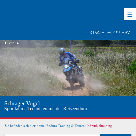
DE
EN
ES
0034 609 237 637
1
von
4
Africa Twin im 
en mit der Reiseenduro
Bild 1/3
Sie befinden sich hier:
home
Enduro Training & Touren
Individualtraining