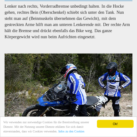
Lenker nach rechts, Vorderradbremse unbedingt halten. In die Hocke
gehen, rechtes Bein (Oberschenkel) schiebt sich unter den Tank. Nun
steht man auf (Beinmuskeln übernehmen das Gewicht), mit dem
gestreckten Arme hilft man am unteren Lenkerende mit. Der rechte Arm
hält die Bremse und drückt ebenfalls das Bike weg. Das ganze
Körpergewicht wird nun beim Aufrichten eingesetzt.
Wir verwenden nur notwendige Cookies für die Bereitstellung unserer
Ok!
Dienste. Mit der Nutzung unserer Dienste erklären Sie sich damit
einverstanden, dass wir Cookies verwenden.
Infos zu den Cookies