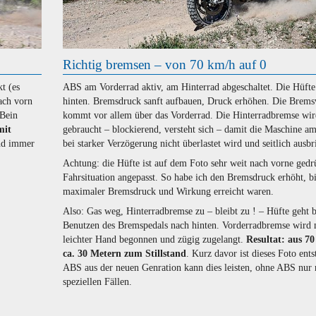
Richtig bremsen – von 70 km/h auf 0
t (es
ABS am Vorderrad aktiv, am Hinterrad abgeschaltet. Die Hüfte
ach vorn
hinten. Bremsdruck sanft aufbauen, Druck erhöhen. Die Brem
 Bein
kommt vor allem über das Vorderrad. Die Hinterradbremse wir
mit
gebraucht – blockierend, versteht sich – damit die Maschine a
nd immer
bei starker Verzögerung nicht überlastet wird und seitlich ausbr
Achtung: die Hüfte ist auf dem Foto sehr weit nach vorne gedr
Fahrsituation angepasst. So habe ich den Bremsdruck erhöht, b
maximaler Bremsdruck und Wirkung erreicht waren.
Also: Gas weg, Hinterradbremse zu – bleibt zu ! – Hüfte geht 
Benutzen des Bremspedals nach hinten. Vorderradbremse wird 
leichter Hand begonnen und zügig zugelangt.
Resultat: aus 7
ca. 30 Metern zum Stillstand
. Kurz davor ist dieses Foto ents
ABS aus der neuen Genration kann dies leisten, ohne ABS nur 
speziellen Fällen.