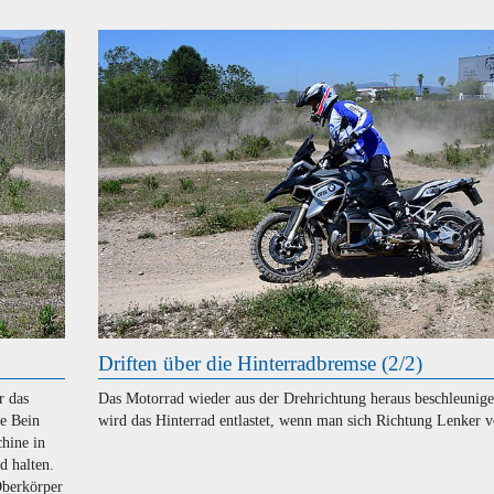
Driften über die Hinterradbremse (2/2)
r das
Das Motorrad wieder aus der Drehrichtung heraus beschleunig
re Bein
wird das Hinterrad entlastet, wenn man sich Richtung Lenker v
hine in
d halten.
Oberkörper