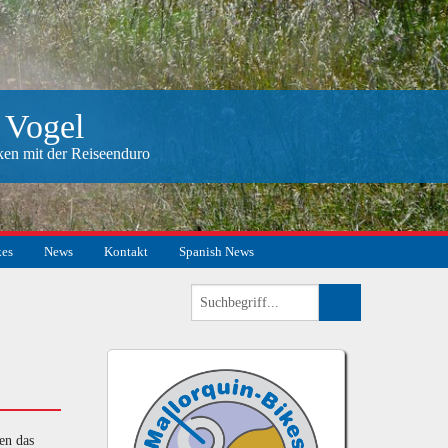
 Vogel
ken mit der Reiseenduro
kes
News
Kontakt
Spanish News
en das