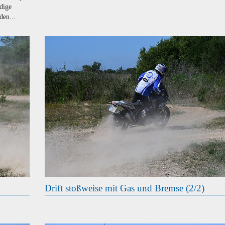
dige
den...
Drift stoßweise mit Gas und Bremse (2/2)