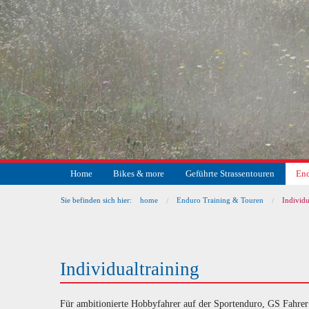
Home
Bikes & more
Geführte Strassentouren
End
Sie befinden sich hier:
home
Enduro Training & Touren
Individu
Individualtraining
Für ambitionierte Hobbyfahrer auf der Sportenduro, GS Fahrer