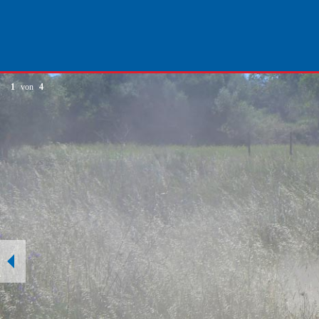
1
von
4