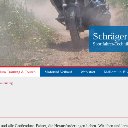
Schräger
Sportfahrer-Techni
uro Training & Touren
Motorrad Verkauf
Werkstatt
Mallorquin-Bi
altraining
suchen
 und alle Großenduro-Fahrer, die Herausforderungen lieben. Wir üben und lern