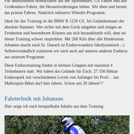
Für ambitionierte Hobbyfahrer auf der Sportenduro, GS Fahrer und alle
Großenduro-Fahrer, die Herausforderungen lieben. Wir üben und lernen
das präzise Fahren. Natürlich inklusive Wheelie-Programm.
Ideal für das Training ist die BMW R 1250 GS. Im Geländeeinsatz der
absolute Hammer. Wer sicher mit dem Gerät umgehen und einiges an
Feinheiten und besonderem Können aus sich herauskitzeln will, dem sei
dieses Training schwer empfohlen. Mit 260 Kilo über alle Hindernisse:
Johannes macht euch fit. Danach ist Endurowandern fahrdynamisch ;-)
Selbstverständlich trainieren wir euch auch auf unseren anderen Enduros
aus unserem Programm.
Diese Endurotraining finden in kleinen Gruppen mit maximal 4
Teilnehmern statt. Wir haben das Gelände für Euch: 27.350 Hektar
Enduropark mit verschiedenen Levels von Anfänger bis Profi... nur
Mallorquin-Bikes darf hier fahren. Schon seit 20 Jahren!!!
Fahrtechnik mit Johannes
Hier zeige ich euch beispielhafte Inhalte aus dem Training.