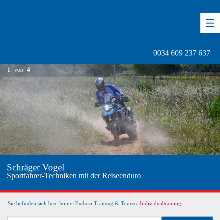
DE
EN
ES
0034 609 237 637
1
von
4
Africa Twin im K
 mit der Reiseenduro
Bild 1/3
Sie befinden sich hier:
home
Enduro Training & Touren
Individualtraining