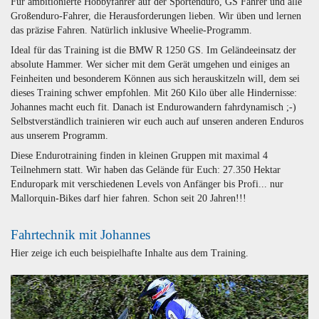
Für ambitionierte Hobbyfahrer auf der Sportenduro, GS Fahrer und alle
Großenduro-Fahrer, die Herausforderungen lieben. Wir üben und lernen
das präzise Fahren. Natürlich inklusive Wheelie-Programm.
Ideal für das Training ist die BMW R 1250 GS. Im Geländeeinsatz der
absolute Hammer. Wer sicher mit dem Gerät umgehen und einiges an
Feinheiten und besonderem Können aus sich herauskitzeln will, dem sei
dieses Training schwer empfohlen. Mit 260 Kilo über alle Hindernisse:
Johannes macht euch fit. Danach ist Endurowandern fahrdynamisch ;-)
Selbstverständlich trainieren wir euch auch auf unseren anderen Enduros
aus unserem Programm.
Diese Endurotraining finden in kleinen Gruppen mit maximal 4
Teilnehmern statt. Wir haben das Gelände für Euch: 27.350 Hektar
Enduropark mit verschiedenen Levels von Anfänger bis Profi... nur
Mallorquin-Bikes darf hier fahren. Schon seit 20 Jahren!!!
Fahrtechnik mit Johannes
Hier zeige ich euch beispielhafte Inhalte aus dem Training.