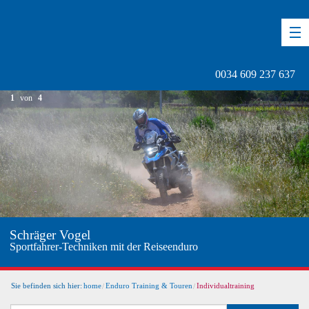
DE
EN
ES
0034 609 237 637
1
von
4
er Vogel
Africa
rer-Techniken mit der Reiseenduro
Bild 1/3
Sie befinden sich hier:
home
Enduro Training & Touren
Individualtraining