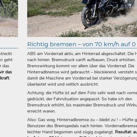
Richtig bremsen – von 70 km/h auf 0
streckt
ABS am Vorderrad aktiv, am Hinterrad abgeschaltet. Die 
in geht
nach hinten. Bremsdruck sanft aufbauen, Druck erhöhen.
r das
Bremswirkung kommt vor allem über das Vorderrad. Die
wir das
Hinterradbremse wird gebraucht – blockierend, versteht s
kraft
.
damit die Maschine am Vorderrad bei starker Verzögerung
überlastet wird und seitlich ausbricht.
Achtung: die Hüfte ist auf dem Foto sehr weit nach vorn
gedrückt, der Fahrsituation angepasst. So habe ich den
Bremsdruck erhöht, bis maximaler Bremsdruck und Wirk
erreicht waren.
Also: Gas weg, Hinterradbremse zu – bleibt zu ! – Hüfte 
Benutzen des Bremspedals nach hinten. Vorderradbremse
leichter Hand begonnen und zügig zugelangt.
Resultat: a