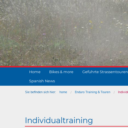
Home
Bikes & more
Geführte Strassentouren
Spanish News
Sie befinden sich hier:
home
Enduro Training & Touren
Individ
Individualtraining