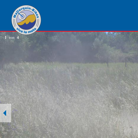
1
von
4