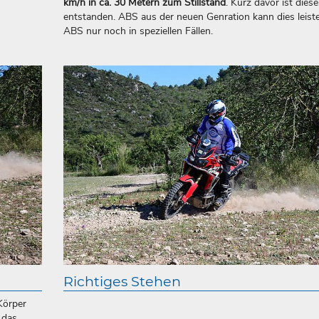
km/h in ca. 30 Metern zum Stillstand
. Kurz davor ist dies
entstanden. ABS aus der neuen Genration kann dies leist
ABS nur noch in speziellen Fällen.
Richtiges Stehen
 Körper
 das