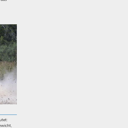
utet:
ewicht,