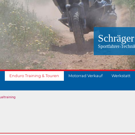
Schräger
Sportfahrer-Techni
Enduro Training & Touren
Motorrad Verkauf
Werkstatt
ualtraining
suchen