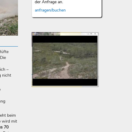
der Anfrage an.
anfragen/buchen
Hüfte
Un
 Die
da
Vi
ich –
 nicht
zu
Re
e
Dies
Vide
ung
lieg
mir
sehr
geht beim
am
 wird mit
Herz
us 70