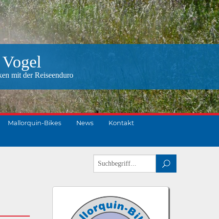
 Vogel
ken mit der Reiseenduro
Mallorquin-Bikes
News
Kontakt