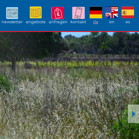
newsletter
angebote
anfragen
kontakt
de
en
es