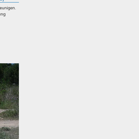
eunigen.
ung