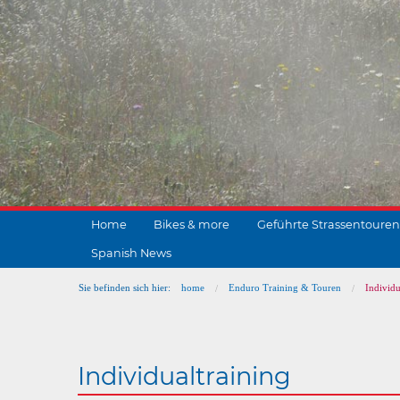
Home
Bikes & more
Geführte Strassentouren
Spanish News
Sie befinden sich hier:
home
Enduro Training & Touren
Individu
Individualtraining