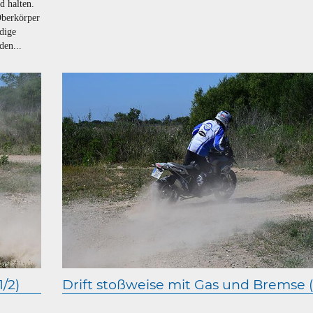
d halten.
Oberkörper
dige
den...
/2)
Drift stoßweise mit Gas und Bremse (