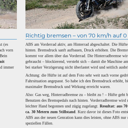
Richtig bremsen – von 70 km/h auf 0
t (es
ABS am Vorderrad aktiv, am Hinterrad abgeschaltet. Die Hüfte
ach vorn
hinten. Bremsdruck sanft aufbauen, Druck erhöhen. Die Brem
 Bein
kommt vor allem über das Vorderrad. Die Hinterradbremse wir
mit
gebraucht – blockierend, versteht sich – damit die Maschine a
nd immer
bei starker Verzögerung nicht überlastet wird und seitlich ausbr
Achtung: die Hüfte ist auf dem Foto sehr weit nach vorne gedr
Fahrsituation angepasst. So habe ich den Bremsdruck erhöht, b
maximaler Bremsdruck und Wirkung erreicht waren.
Also: Gas weg, Hinterradbremse zu – bleibt zu ! – Hüfte geht 
Benutzen des Bremspedals nach hinten. Vorderradbremse wird 
leichter Hand begonnen und zügig zugelangt.
Resultat: aus 7
ca. 30 Metern zum Stillstand
. Kurz davor ist dieses Foto ents
ABS aus der neuen Genration kann dies leisten, ohne ABS nur 
speziellen Fällen.