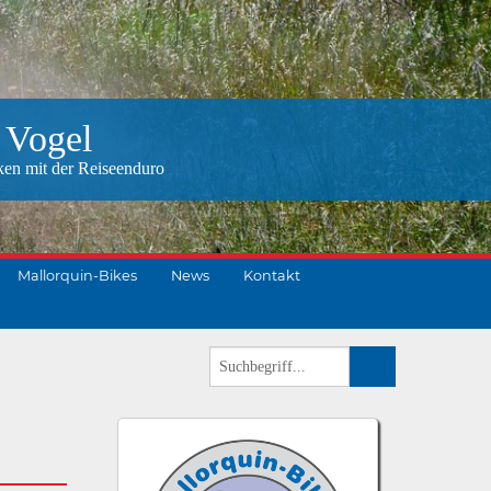
 Vogel
ken mit der Reiseenduro
Mallorquin-Bikes
News
Kontakt