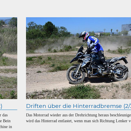
)
Driften über die Hinterradbremse (2/
r das
Das Motorrad wieder aus der Drehrichtung heraus beschleunig
re Bein
wird das Hinterrad entlastet, wenn man sich Richtung Lenker v
hine in