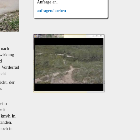
Anfrage an.
anfragen/buchen
 nach
swirkung
Un
d
da
m Vorderrad
Vi
icht.
zu
ückt, der
Re
is
Diese
Vide
beim
lieg
mit
mir
0 km/h in
sehr
tanden.
am
noch in
Herz