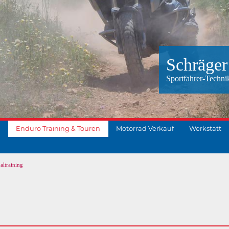
Schräger
Sportfahrer-Techni
Enduro Training & Touren
Motorrad Verkauf
Werkstatt
altraining
suchen