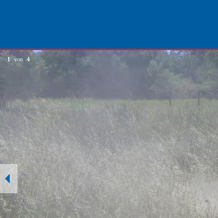
1
von
4