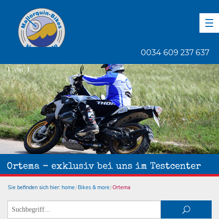
DE
EN
ES
0034 609 237 637
1
von
1
Ortema - exklusiv bei uns im Testcenter
Sie befinden sich hier:
home
Bikes & more
Ortema