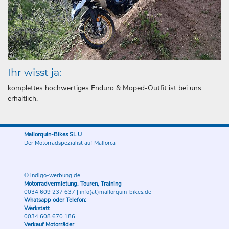
Ihr wisst ja:
komplettes hochwertiges Enduro & Moped-Outfit ist bei uns
erhältlich.
Mallorquin-Bikes SL U
Der Motorradspezialist auf Mallorca
© indigo-werbung.de
Motorradvermietung, Touren, Training
0034 609 237 637
|
info(at)mallorquin-bikes.de
Whatsapp oder Telefon:
Werkstatt
0034 608 670 186
Verkauf Motorräder