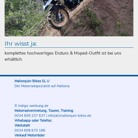
Ihr wisst ja:
komplettes hochwertiges Enduro & Moped-Outfit ist bei uns
erhältlich.
Mallorquin-Bikes SL U
Der Motorradspezialist auf Mallorca
© indigo-werbung.de
Motorradvermietung, Touren, Training
0034 609 237 637
|
info(at)mallorquin-bikes.de
Whatsapp oder Telefon:
Werkstatt
0034 608 670 186
Verkauf Motorräder