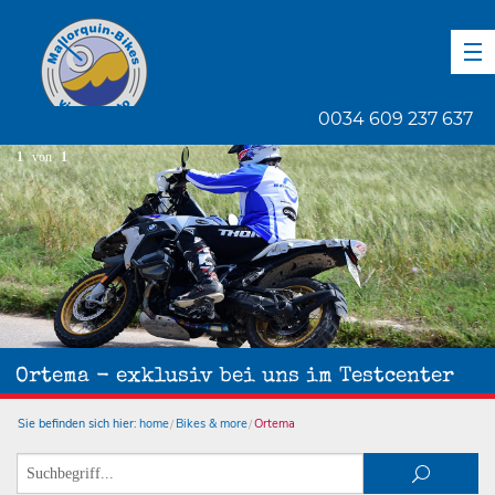
DE
EN
ES
0034 609 237 637
1
von
1
Ortema - exklusiv bei uns im Testcenter
Sie befinden sich hier:
home
Bikes & more
Ortema