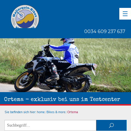
DE
EN
ES
0034 609 237 637
1
von
1
Ortema - exklusiv bei uns im Testcenter
Sie befinden sich hier:
home
Bikes & more
Ortema