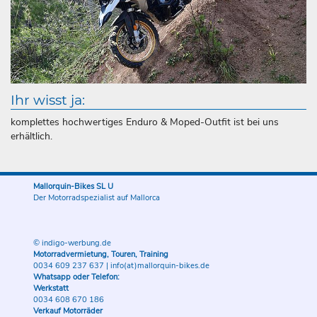
Ihr wisst ja:
komplettes hochwertiges Enduro & Moped-Outfit ist bei uns
erhältlich.
Mallorquin-Bikes SL U
Der Motorradspezialist auf Mallorca
© indigo-werbung.de
Motorradvermietung, Touren, Training
0034 609 237 637
|
info(at)mallorquin-bikes.de
Whatsapp oder Telefon:
Werkstatt
0034 608 670 186
Verkauf Motorräder