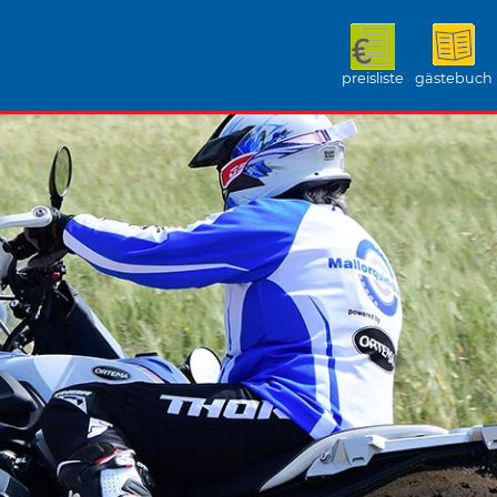
preisliste
gästebuch