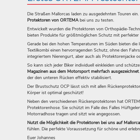
Die Straßen Mallorcas laden zu ausgedehnten Touren ein. 
Protektoren von ORTEMA
bei uns zu testen.
Entwickelt wurden die Protektoren von Orthopädie-Tech
bieten Produkte für größtmöglichen Schutz mit perfekte
Gerade bei den hohen Temperaturen im Süden bieten die l
Textilkombi einen hervorragenden Schutz, ohne den Fahrs
integriertem Nierengurt, aber auch als Protektorenjacke 
So kann sich jeder Biker individuell einkleiden und schü
Magazinen aus dem Motorsport mehrfach ausgezeichnet
der den unteren Rücken effektiv stabilisiert.
Der Brustschutz OCP lässt sich mit allen Rückenprotekto
Körper ist optimal geschützt!
Neben den verschiedenen Rückenprotektoren hat ORTEMA 
Protektorenhose. Sie schützt im Falle des Falles Hüftgele
Motorradhose tragen und sitzt wie angegossen.
Nutzt die Möglichkeit die Protektoren bei uns auf Mallorca
fühlen. Die perfekte Voraussetzung für schöne und erleb
Euer Johannes