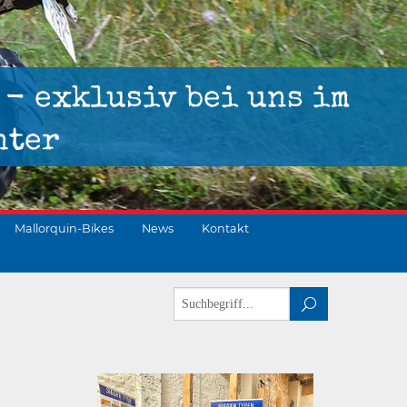
 - exklusiv bei uns im
nter
Mallorquin-Bikes
News
Kontakt