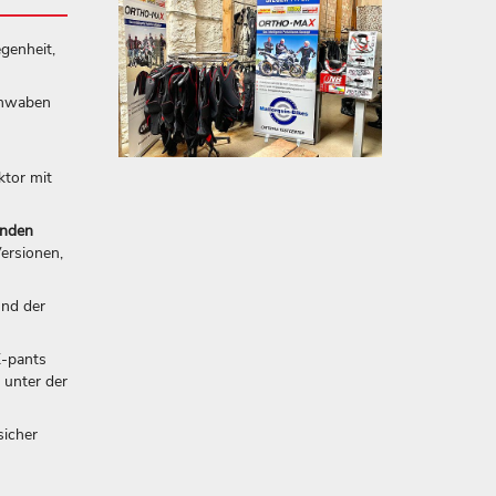
genheit,
chwaben
ktor mit
enden
ersionen,
Und der
X-pants
 unter der
sicher