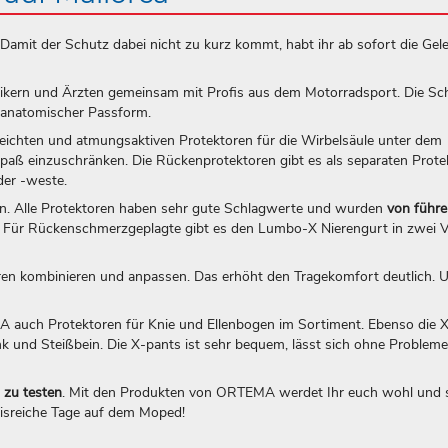
Damit der Schutz dabei nicht zu kurz kommt, habt ihr ab sofort die Gele
nikern und Ärzten gemeinsam mit Profis aus dem Motorradsport. Die S
r anatomischer Passform.
eichten und atmungsaktiven Protektoren für die Wirbelsäule unter dem
paß einzuschränken. Die Rückenprotektoren gibt es als separaten Prote
oder -weste.
tzen. Alle Protektoren haben sehr gute Schlagwerte und wurden
von führ
. Für Rückenschmerzgeplagte gibt es den Lumbo-X Nierengurt in zwei V
ren kombinieren und anpassen. Das erhöht den Tragekomfort deutlich. 
auch Protektoren für Knie und Ellenbogen im Sortiment. Ebenso die 
nk und Steißbein. Die X-pants ist sehr bequem, lässt sich ohne Probleme
 zu testen
. Mit den Produkten von ORTEMA werdet Ihr euch wohl und 
nisreiche Tage auf dem Moped!