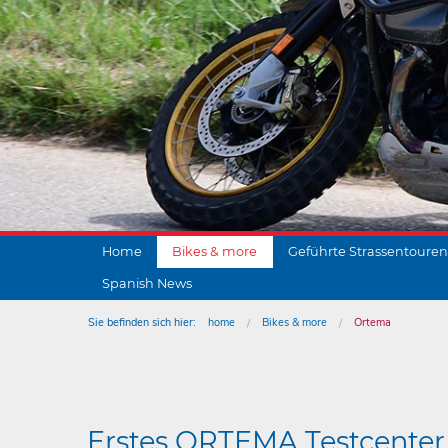
Home
Bikes & more
Geführte Strassentouren
Spanish News
Sie befinden sich hier:
home
Bikes & more
Ortema
Erstes ORTEMA Test­center