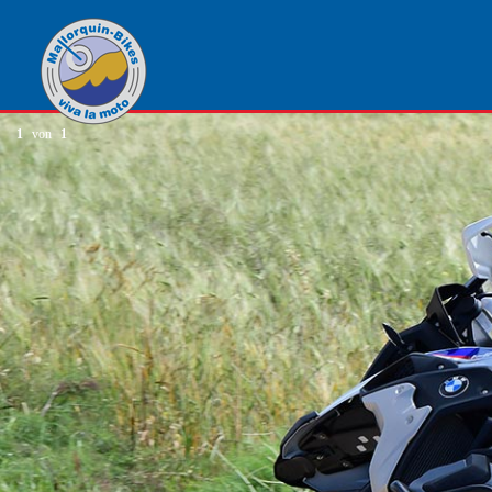
1
von
1