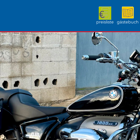
preisliste
gästebuch