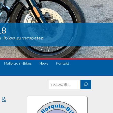
18
n-Bikes zu vermieten
Mallorquin-Bikes
News
Kontakt
 &