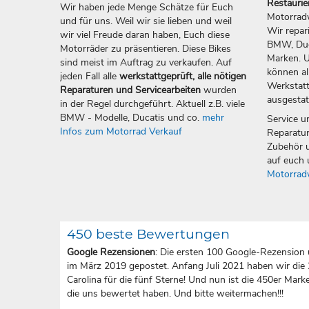
Restauri
Wir haben jede Menge Schätze für Euch
Motorradw
und für uns. Weil wir sie lieben und weil
Wir repar
wir viel Freude daran haben, Euch diese
BMW, Duca
Motorräder zu präsentieren. Diese Bikes
Marken. U
sind meist im Auftrag zu verkaufen. Auf
können all
jeden Fall alle
werkstattgeprüft, alle nötigen
Werkstatt
Reparaturen und Servicearbeiten
wurden
ausgestat
in der Regel durchgeführt. Aktuell z.B. viele
BMW - Modelle, Ducatis und co.
mehr
Service u
Infos zum Motorrad Verkauf
Reparatur
Zubehör u
auf euch 
Motorrad
450 beste Bewertungen
Google Rezensionen
: Die ersten 100 Google-Rezension 
im März 2019 gepostet. Anfang Juli 2021 haben wir die
Carolina für die fünf Sterne! Und nun ist die 450er Marke 
die uns bewertet haben. Und bitte weitermachen!!!