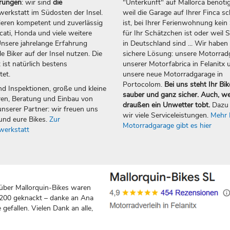
erungen
: wir sind
die
"Unterkunft" auf Mallorca benötig
erkstatt im Südosten der Insel.
weil die Garage auf Ihrer Finca sc
ieren kompetent und zuverlässig
ist, bei Ihrer Ferienwohnung kein 
ti, Honda und viele weitere
für Ihr Schätzchen ist oder weil S
nsere jahrelange Erfahrung
in Deutschland sind ... Wir haben 
e Biker auf der Insel nutzen. Die
sichere Lösung: unsere Motorrad
 ist natürlich bestens
unserer Motorfabrica in Felanitx 
tet.
unsere neue Motorradgarage in
Portocolom.
Bei uns steht Ihr Bik
nd Inspektionen, große und kleine
sauber und ganz sicher. Auch, w
en, Beratung und Einbau von
draußen ein Unwetter tobt.
Dazu 
nserer Partner: wir freuen uns
wir viele Serviceleistungen.
Mehr 
und eure Bikes.
Zur
Motorradgarage gibt es hier
werkstatt
über Mallorquin-Bikes waren
 200 geknackt – danke an Ana
gefallen. Vielen Dank an alle,