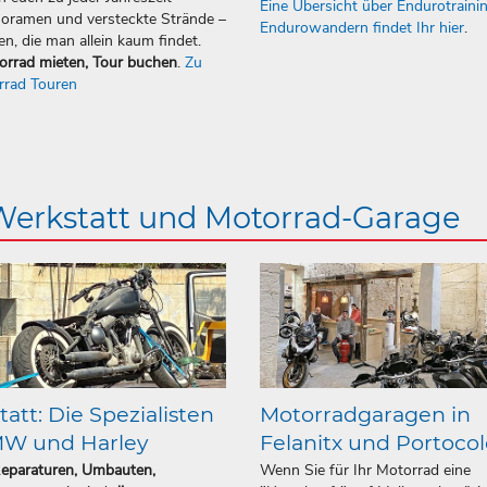
Eine Übersicht über Endurotraini
oramen und versteckte Strände –
Endurowandern findet Ihr hier
.
en, die man allein kaum findet.
orrad mieten, Tour buchen
.
Zu
rrad Touren
 Werkstatt und Motorrad-Garage
att: Die Spezialisten
Motorradgaragen in
MW und Harley
Felanitx und Portoco
Reparaturen, Umbauten,
Wenn Sie für Ihr Motorrad eine