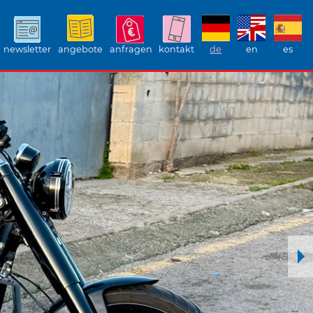
newsletter
angebote
anfragen
kontakt
de
en
es