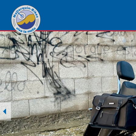
1
von
6