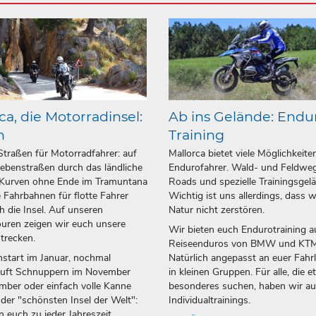
ca, die Motorradinsel:
Ab ins Gelände: Endu
n
Training
Straßen für Motorradfahrer: auf
Mallorca bietet viele Möglichkeite
ebenstraßen durch das ländliche
Endurofahrer. Wald- und Feldweg
 Kurven ohne Ende im Tramuntana
Roads und spezielle Trainingsgel
 Fahrbahnen für flotte Fahrer
Wichtig ist uns allerdings, dass w
h die Insel. Auf unseren
Natur nicht zerstören.
uren zeigen wir euch unsere
Wir bieten euch Endurotraining a
strecken.
Reiseenduros von BMW und KTM
start im Januar, nochmal
Natürlich angepasst an euer Fahr
luft Schnuppern im November
in kleinen Gruppen. Für alle, die 
ber oder einfach volle Kanne
besonderes suchen, haben wir a
 der "schönsten Insel der Welt":
Individualtrainings.
n euch zu jeder Jahreszeit