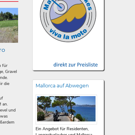
ro
n für
e, Gravel
ände.
ir die
Mallorca auf Abwegen
uf
 an.
level und
etwas
ußerdem
Ein Angebot für Residenten,
Langzeiturlauber und Mallorca-