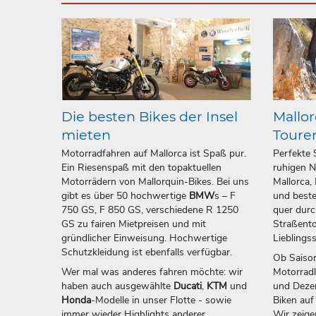
Die besten Bikes der Insel
Mallor
mieten
Toure
Motorradfahren auf Mallorca ist Spaß pur.
Perfekte 
Ein Riesenspaß mit den topaktuellen
ruhigen N
Motorrädern von Mallorquin-Bikes. Bei uns
Mallorca,
gibt es über 50 hochwertige
BMW
s – F
und beste
750 GS, F 850 GS, verschiedene R 1250
quer durc
GS zu fairen Mietpreisen und mit
Straßento
gründlicher Einweisung. Hochwertige
Lieblings
Schutzkleidung ist ebenfalls verfügbar.
Ob Saison
Wer mal was anderes fahren möchte: wir
Motorrad
haben auch ausgewählte
Ducati
,
KTM
und
und Dezem
Honda
-Modelle in unser Flotte - sowie
Biken auf
immer wieder Highlights anderer
Wir zeige