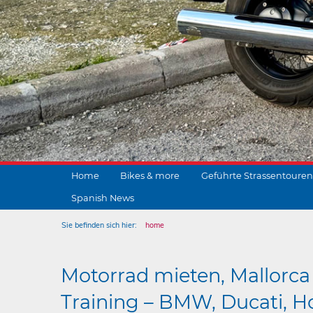
Home
Bikes & more
Geführte Strassentouren
Spanish News
Sie befinden sich hier:
home
Motorrad mieten, Mallorca 
Training – BMW, Ducati, Ho