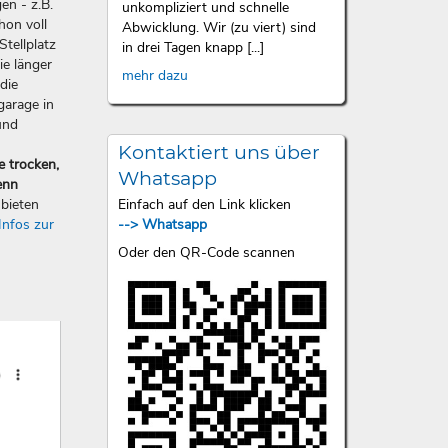
en - z.B.
unkompliziert und schnelle
hon voll
Abwicklung. Wir (zu viert) sind
Stellplatz
in drei Tagen knapp [...]
ie länger
mehr dazu
die
garage in
und
Kontaktiert uns über
e trocken,
Whatsapp
enn
Einfach auf den Link klicken
bieten
--> Whatsapp
Infos zur
Oder den QR-Code scannen