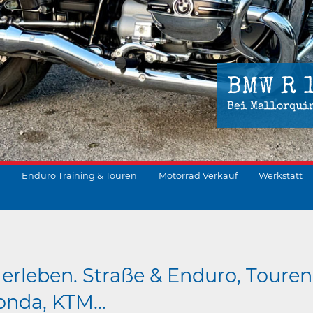
BMW R 
Bei Mallorqui
Enduro Training & Touren
Motorrad Verkauf
Werkstatt
suchen
erleben. Straße & Enduro, Touren
nda, KTM...