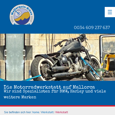
DE
EN
ES
0034 609 237 637
1
von
3
Die Motorradwerkstatt auf Mallorca
Wir sind Spezialisten für BMW, Harley und viele
weitere Marken
Sie befinden sich hier:
home
Werkstatt
Werkstatt