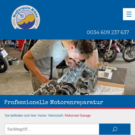
DE
EN
ES
0034 609 237 637
1
von
2
Professionelle Motorenreparatur
Sie befinden sich hier:
home
Werkstatt
Motorrad-Garage