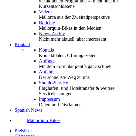
die aktuellen Programme – (nicht nur) für
Kurzentschlossene
Videos
Mallorca aus der Zweiradperspektive
Berichte
Mallorquin-Bikes in den Medien
News-Archiv
Nicht mehr aktuell, aber interessant
Kontakt
Kontakt
Kontaktdaten, Öffnungszeiten
Anfrage
Mit dem Formular geht´s ganz schnell
Anfahrt
Der schnellste Weg zu uns
Shuttle-Service
Flughafen- und Hoteltransfer & weitere
Serviceleistungen
Impressum
Daten und Disclaimer
Spanish News
Mallorquin-Bikes
Preisliste