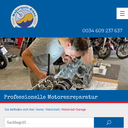
DE
EN
ES
0034 609 237 637
1
von
2
Professionelle Motorenreparatur
Sie befinden sich hier:
home
Werkstatt
Motorrad-Garage