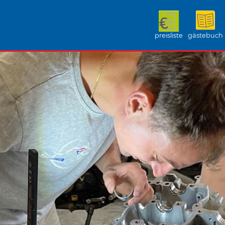
preisliste
gästebuch