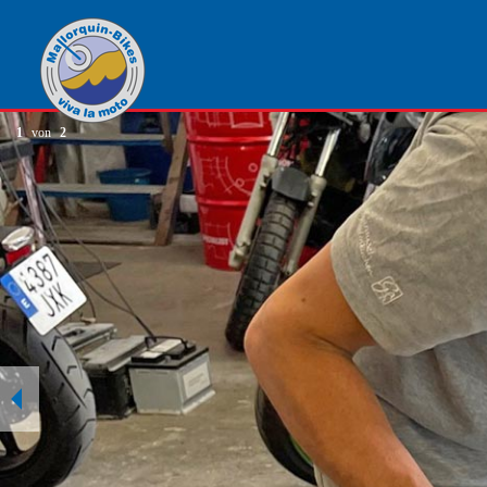
1
von
2