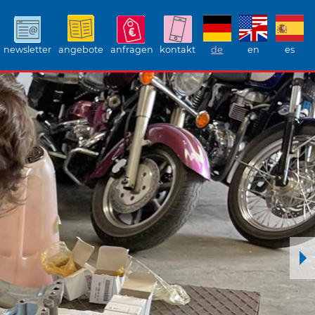
newsletter
angebote
anfragen
kontakt
de
en
es