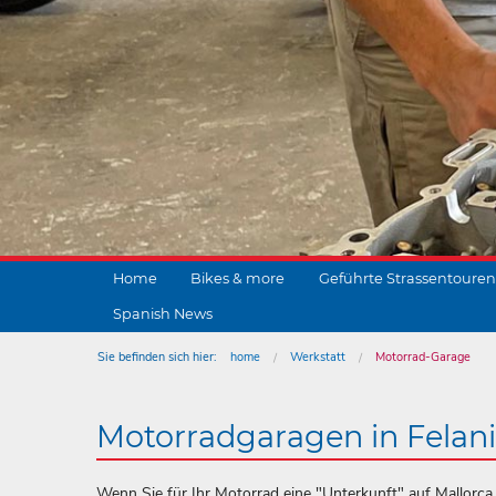
Home
Bikes & more
Geführte Strassentouren
Spanish News
Sie befinden sich hier:
home
Werkstatt
Motorrad-Garage
Motorradgaragen in Felan
Wenn Sie für Ihr Motorrad eine "Unterkunft" auf Mallorca be