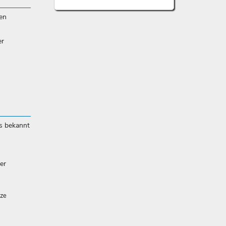
en
er
ts bekannt
er
rze