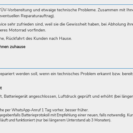
 TÜV-Vorbereitung und etwaige technische Probleme. Zusammen mit Ihn
eventuellen Reparaturauftrag).
ice sehr zufrieden sind, weil sie die Gewissheit haben, bei Abholung ihr
beres Motorrad vorfinden.
che, Rückfahrt des Kunden nach Hause.
Ihnen zuhause
repariert werden soll, wenn ein technisches Problem erkannt bzw. berei
t
 Batteriegerät angeschlossen, Luftdruck geprüft und erhöht (bei länger
e per WhatsApp-Anruf 1 Tag vorher, besser früher.
gegebenfalls Batterieprotokoll mit Empfehlung einer neuen, falls notwendig. Ku
läuft und funktioniert (nur bei längerem Unterstand ab 3 Monaten).