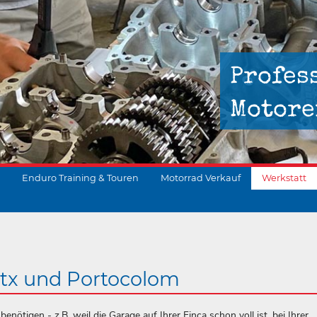
Profes
Motore
Enduro Training & Touren
Motorrad Verkauf
Werkstatt
suchen
itx und Portocolom
nötigen - z.B. weil die Garage auf Ihrer Finca schon voll ist, bei Ihrer