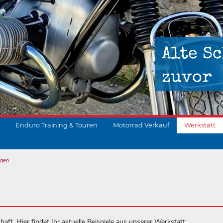
Alte Sc
zuvor
Enduro Training & Touren
Motorrad Verkauf
Werkstatt
ngen
suchen
aft. Hier findet Ihr aktuelle Beispiele aus unserer Werkstatt: