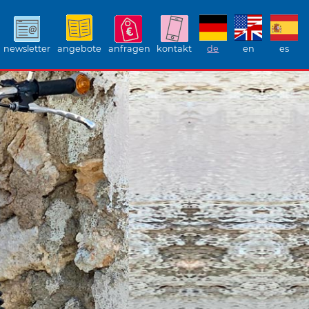
newsletter
angebote
anfragen
kontakt
de
en
es