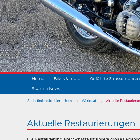
Home
Bikes & more
Geführte Strassentouren
Spanish News
Sie befinden sich hier:
home
Werkstatt
Aktuelle Restaurieru
Aktuelle Restaurierungen
Die Restaurierung alter Schätze ist unsere große Leidensch