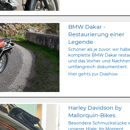
BMW Dakar -
Restaurierung einer
Legende
Schöner als je zuvor: wir hab
komplette BMW Dakar restau
und das Vorher und Nachhe
umfangreich dokumentiert.
Hier gehts zur Diashow
Harley Davidson by
Mallorquin-Bikes
Besondere Schmuckstücke i
unserer Hlale: Im Moment