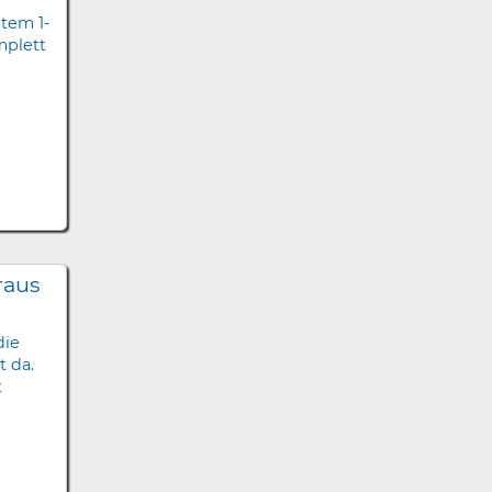
tem 1-
mplett
raus
die
 da.
t