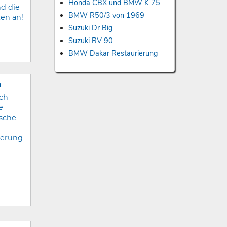
Honda CBX und BMW K 75
d die
BMW R50/3 von 1969
ten an!
Suzuki Dr Big
Suzuki RV 90
BMW Dakar Restaurierung
n
ach
e
ische
ierung