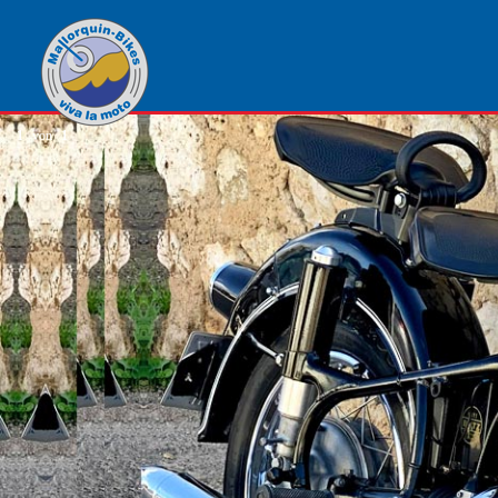
1
von
1