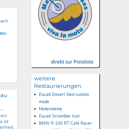
nach
dazu
weitere
Restaurierungen
bau
Ducati Desert Sled custom
made
Meilensteine
 –
Ducati Scrambler Icon
 ein
s ist
BMW R 100 RT Café Racer
enheit.