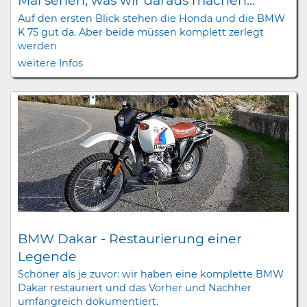
Mal sehen, was wir daraus machen...
Auf den ersten Blick stehen die Honda und die BMW
K 75 gut da. Aber beide müssen komplett zerlegt
werden
weitere Infos
BMW Dakar - Restaurierung einer
Legende
Schöner als je zuvor: wir haben eine komplette BMW
Dakar restauriert und das Vorher und Nachher
umfangreich dokumentiert.