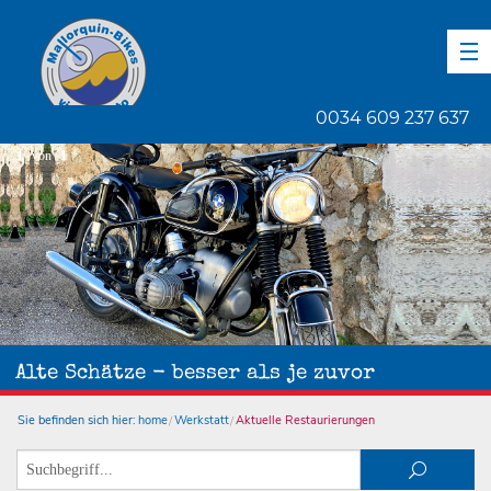
DE
EN
ES
0034 609 237 637
1
von
1
Alte Schätze - besser als je zuvor
Sie befinden sich hier:
home
Werkstatt
Aktuelle Restaurierungen