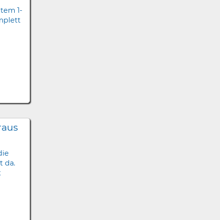
tem 1-
mplett
raus
die
 da.
t