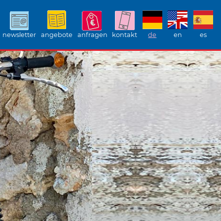
newsletter
angebote
anfragen
kontakt
de
en
es