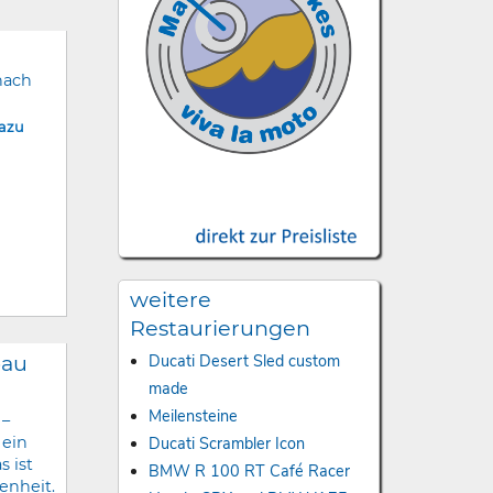
nach
dazu
weitere
Restaurierungen
bau
Ducati Desert Sled custom
made
Meilensteine
 –
Ducati Scrambler Icon
 ein
s ist
BMW R 100 RT Café Racer
enheit.