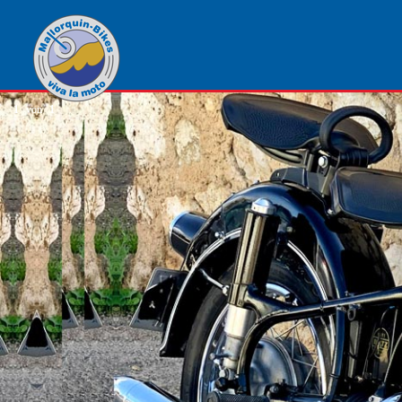
1
von
1