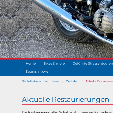
Home
Bikes & more
Geführte Strassentouren
Spanish News
Sie befinden sich hier:
home
Werkstatt
Aktuelle Restaurieru
Aktuelle Restaurierungen
Die Restaurierung alter Schätze ist unsere große Leidensch