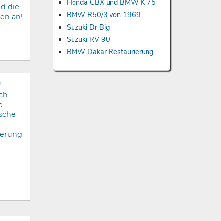
Honda CBX und BMW K 75
d die
BMW R50/3 von 1969
ten an!
Suzuki Dr Big
Suzuki RV 90
BMW Dakar Restaurierung
n
ach
e
ische
ierung