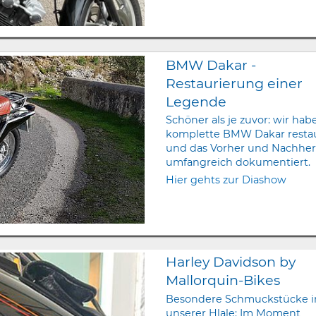
BMW Dakar -
Restaurierung einer
Legende
Schöner als je zuvor: wir hab
komplette BMW Dakar restau
und das Vorher und Nachhe
umfangreich dokumentiert.
Hier gehts zur Diashow
Harley Davidson by
Mallorquin-Bikes
Besondere Schmuckstücke i
unserer Hlale: Im Moment