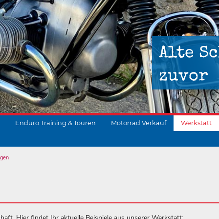
Alte Sc
zuvor
Enduro Training & Touren
Motorrad Verkauf
Werkstatt
ngen
suchen
aft. Hier findet Ihr aktuelle Beispiele aus unserer Werkstatt: