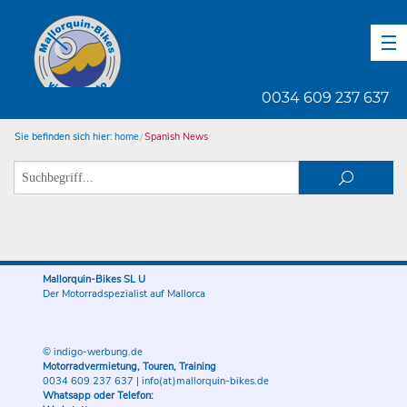
DE
EN
ES
0034 609 237 637
Sie befinden sich hier:
home
Spanish News
Mallorquin-Bikes SL U
Der Motorradspezialist auf Mallorca
© indigo-werbung.de
Motorradvermietung, Touren, Training
0034 609 237 637
|
info(at)mallorquin-bikes.de
Whatsapp oder Telefon: