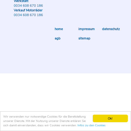
Werkstatt
0034 608 670 186
Verkauf Motorräder
0034 608 670 186
home
impressum
datenschutz
agb
sitemap
Wir verwenden nur notwendige Cookies für die Bereitstellung
Ok!
unserer Dienste. Mit der Nutzung unserer Dienste erklären Sie
sich damit einverstanden, dass wir Cookies verwenden.
Infos zu den Cookies