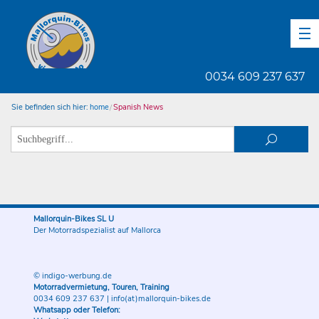
DE
EN
ES
0034 609 237 637
Sie befinden sich hier:
home
Spanish News
Mallorquin-Bikes SL U
Der Motorradspezialist auf Mallorca
© indigo-werbung.de
Motorradvermietung, Touren, Training
0034 609 237 637
|
info(at)mallorquin-bikes.de
Whatsapp oder Telefon: