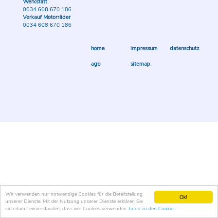
Werkstatt
0034 608 670 186
Verkauf Motorräder
0034 608 670 186
home
impressum
datenschutz
agb
sitemap
Wir verwenden nur notwendige Cookies für die Bereitstellung
Ok!
unserer Dienste. Mit der Nutzung unserer Dienste erklären Sie
sich damit einverstanden, dass wir Cookies verwenden.
Infos zu den Cookies