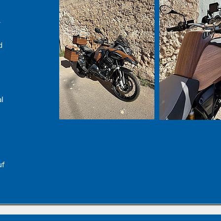
r
d
al
uf