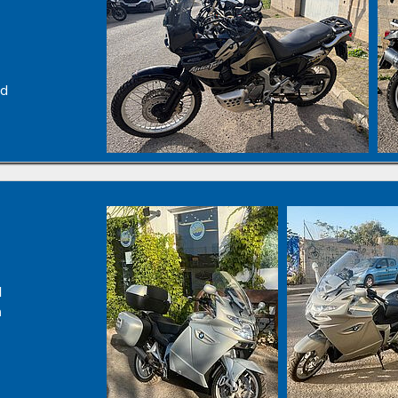
nd
d
n