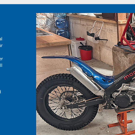
al
ür
er
ll
d