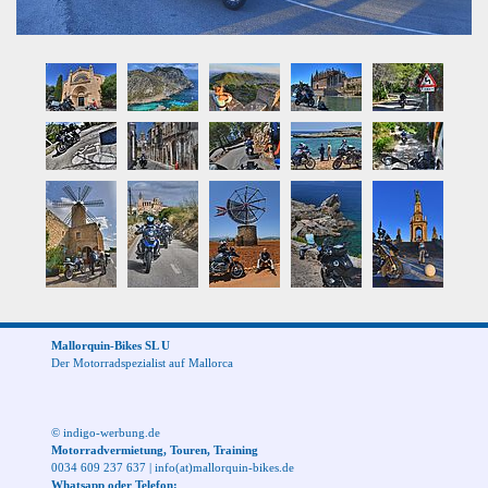
Mallorquin-Bikes SL U
Der Motorradspezialist auf Mallorca
© indigo-werbung.de
Motorradvermietung, Touren, Training
0034 609 237 637
|
info(at)mallorquin-bikes.de
Whatsapp oder Telefon: