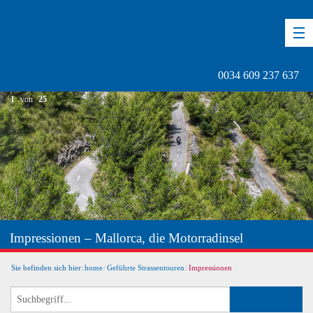
DE
EN
ES
0034 609 237 637
1
von
25
Impressionen – Mallorca, die Motorradinsel
Sie befinden sich hier:
home
Geführte Strassentouren
Impressionen