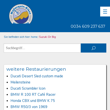
DE
EN
ES
0034 609 237 637
Sie befinden sich hier:
home
Suzuki Dr Big
weitere Restaurierungen
Ducati Desert Sled custom made
Meilensteine
Ducati Scrambler Icon
BMW R 100 RT Café Racer
Honda CBX und BMW K 75
BMW R50/3 von 1969