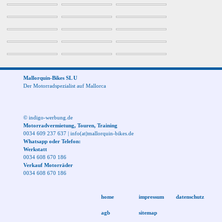
Mallorquin-Bikes SL U
Der Motorradspezialist auf Mallorca
© indigo-werbung.de
Motorradvermietung, Touren, Training
0034 609 237 637
|
info(at)mallorquin-bikes.de
Whatsapp oder Telefon:
Werkstatt
0034 608 670 186
Verkauf Motorräder
0034 608 670 186
home
impressum
datenschutz
agb
sitemap