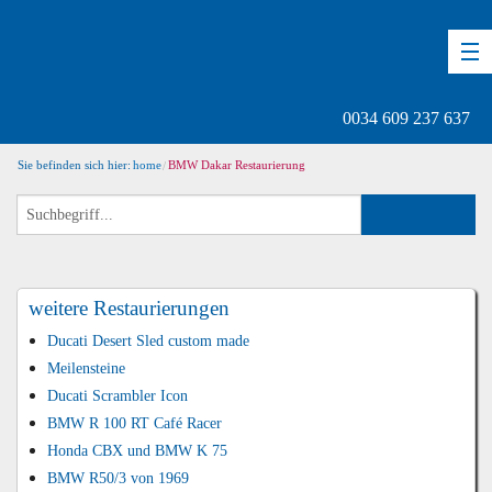
DE
EN
ES
0034 609 237 637
Sie befinden sich hier:
home
BMW Dakar Restaurierung
weitere Restaurierungen
Ducati Desert Sled custom made
Meilensteine
Ducati Scrambler Icon
BMW R 100 RT Café Racer
Honda CBX und BMW K 75
BMW R50/3 von 1969