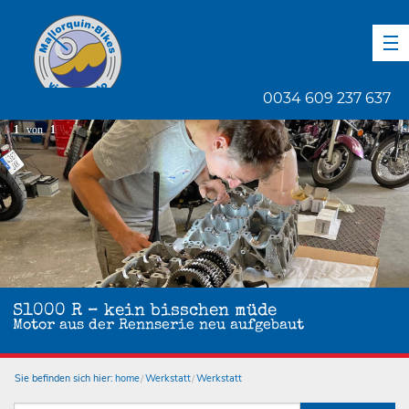
DE
EN
ES
0034 609 237 637
1
von
1
S1000 R – kein bisschen müde
Motor aus der Rennserie neu aufgebaut
Sie befinden sich hier:
home
Werkstatt
Werkstatt