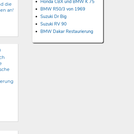
Honda CBX und BMW K 75
d die
BMW R50/3 von 1969
ten an!
Suzuki Dr Big
Suzuki RV 90
BMW Dakar Restaurierung
n
ach
e
ische
ierung