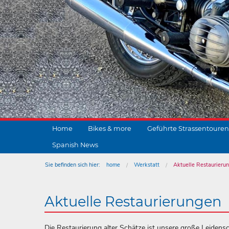
Home
Bikes & more
Geführte Strassentouren
Spanish News
Sie befinden sich hier:
home
Werkstatt
Aktuelle Restaurieru
Aktuelle Restaurierungen
Die Restaurierung alter Schätze ist unsere große Leidensch