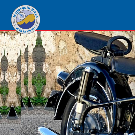
1
von
1