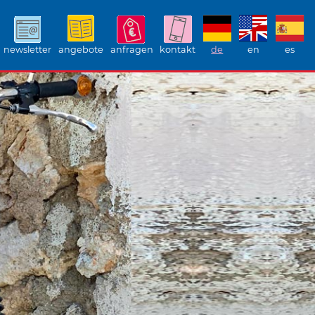
newsletter
angebote
anfragen
kontakt
de
en
es