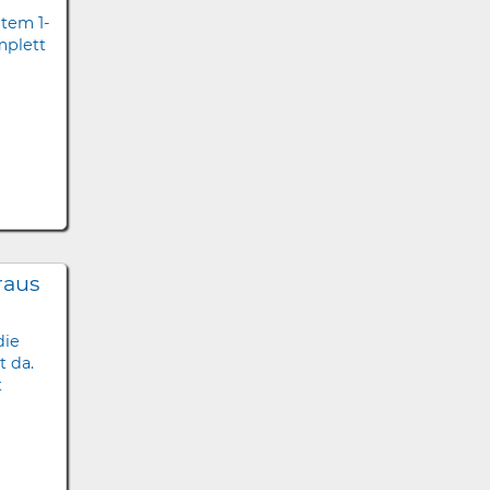
tem 1-
mplett
raus
die
 da.
t