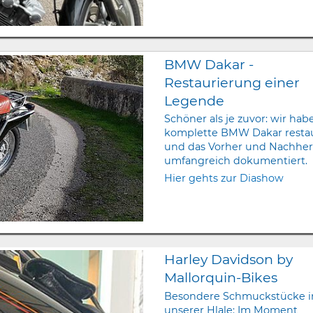
BMW Dakar -
Restaurierung einer
Legende
Schöner als je zuvor: wir hab
komplette BMW Dakar restau
und das Vorher und Nachhe
umfangreich dokumentiert.
Hier gehts zur Diashow
Harley Davidson by
Mallorquin-Bikes
Besondere Schmuckstücke i
unserer Hlale: Im Moment