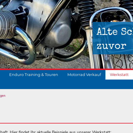
Alte Sc
zuvor
Enduro Training & Touren
Motorrad Verkauf
Werkstatt
ngen
suchen
aft. Hier findet Ihr aktuelle Beispiele aus unserer Werkstatt: