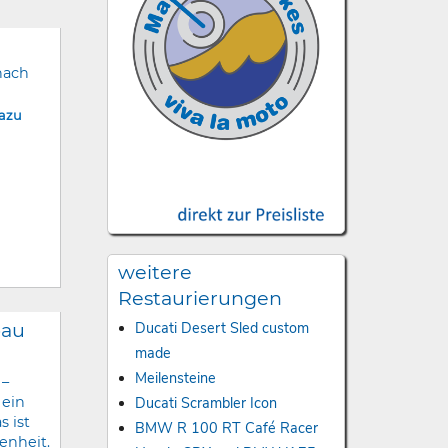
nach
dazu
weitere
Restaurierungen
bau
Ducati Desert Sled custom
made
Meilensteine
 –
Ducati Scrambler Icon
 ein
s ist
BMW R 100 RT Café Racer
enheit.