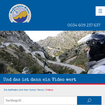
DE
EN
ES
0034 609 237 637
1
von
1
Und das ist dann ein Video wert
Sie befinden sich hier:
home
News
Videos