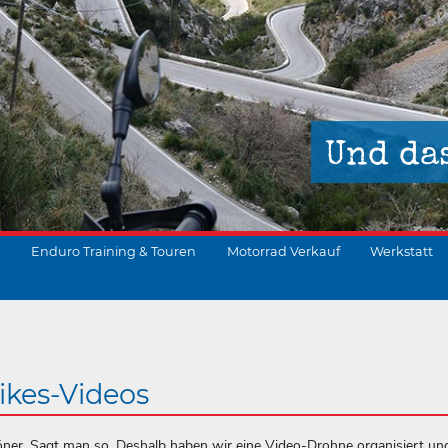
Und da
Enduro Training & Touren
Motorrad Verkauf
Werkstatt
suchen
ikes-Videos
höner. Sagt man so. Deshalb haben wir eine Video-Drohne organisiert un