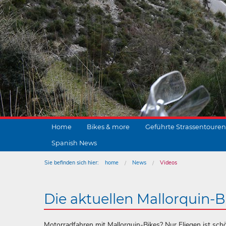
Home
Bikes & more
Geführte Strassentouren
Spanish News
Sie befinden sich hier:
home
News
Videos
Die aktuellen Mallorquin-B
Motorradfahren mit Mallorquin-Bikes? Nur Fliegen ist sc