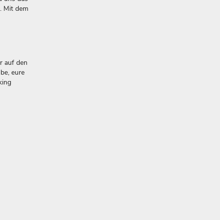
. Mit dem
r auf den
ube, eure
king