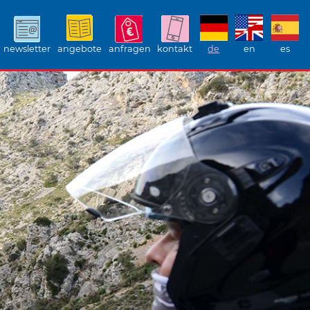
newsletter
angebote
anfragen
kontakt
de
en
es