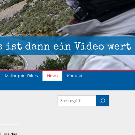
s ist dann ein Video wert
Mallorquin-Bikes
News
Kontakt
d uns das