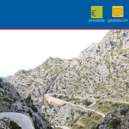
preisliste
gästebuch