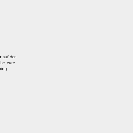
r auf den
ube, eure
king