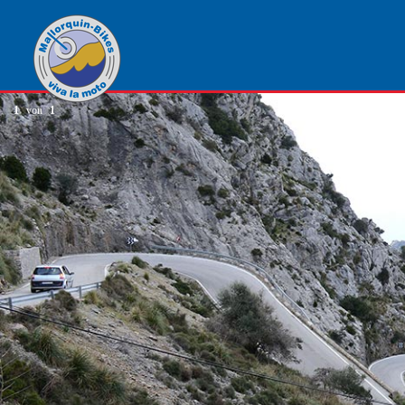
1
von
1