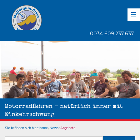
DE
EN
ES
0034 609 237 637
1
von
1
Motorradfahren – natürlich immer mit
Einkehrschwung
Sie befinden sich hier:
home
News
Angebote