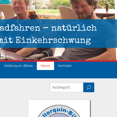
adfahren – natürlich
mit Einkehrschwung
Mallorquin-Bikes
News
Kontakt