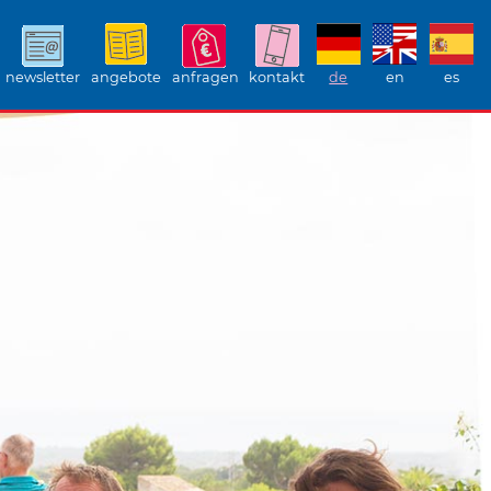
newsletter
angebote
anfragen
kontakt
de
en
es