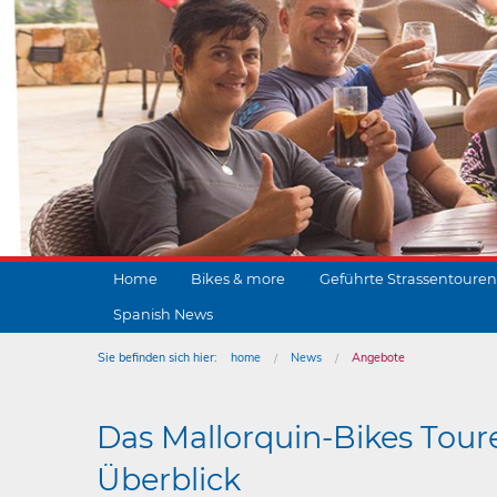
Home
Bikes & more
Geführte Strassentouren
Spanish News
Sie befinden sich hier:
home
News
Angebote
Das Mallorquin-Bikes Tour
Überblick