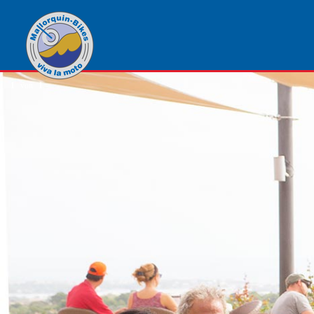
1
von
1