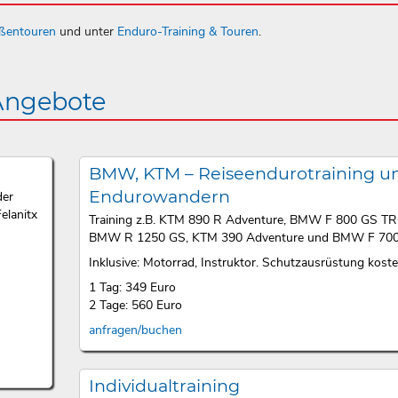
aßentouren
und unter
Enduro-Training & Touren
.
 Angebote
BMW, KTM – Reiseendurotraining u
Endurowandern
der
elanitx
Training z.B. KTM 890 R Adventure, BMW F 800 GS T
BMW R 1250 GS, KTM 390 Adventure und BMW F 700
Inklusive: Motorrad, Instruktor. Schutzausrüstung kosten
1 Tag: 349 Euro
2 Tage: 560 Euro
anfragen/buchen
Individualtraining