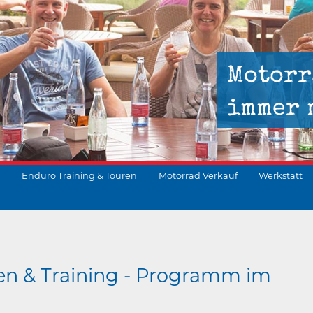
Motorr
immer 
Enduro Training & Touren
Motorrad Verkauf
Werkstatt
suchen
en & Training - Programm im