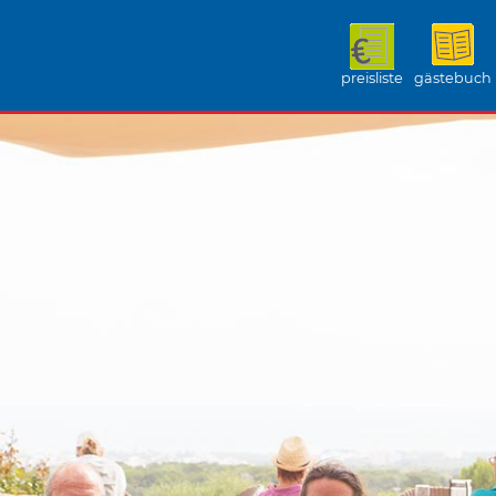
preisliste
gästebuch