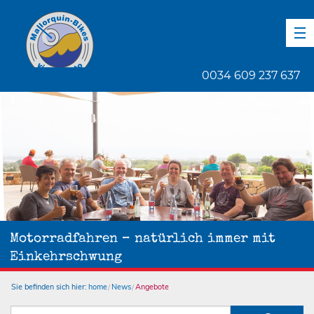
DE
EN
ES
0034 609 237 637
1
von
1
Motorradfahren – natürlich immer mit
Einkehrschwung
Sie befinden sich hier:
home
News
Angebote