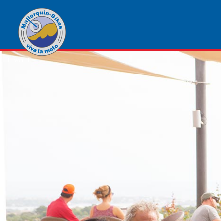
1
von
1