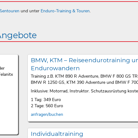
aßentouren
und unter
Enduro-Training & Touren
.
 Angebote
BMW, KTM – Reiseendurotraining u
Endurowandern
der
elanitx
Training z.B. KTM 890 R Adventure, BMW F 800 GS T
BMW R 1250 GS, KTM 390 Adventure und BMW F 700
Inklusive: Motorrad, Instruktor. Schutzausrüstung kosten
1 Tag: 349 Euro
2 Tage: 560 Euro
anfragen/buchen
Individualtraining