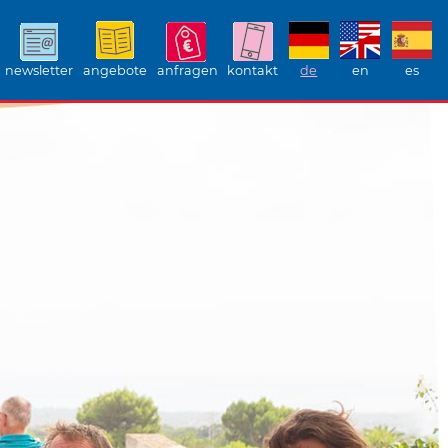
newsletter
angebote
anfragen
kontakt
de
en
es