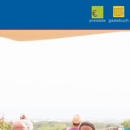
preisliste
gästebuch