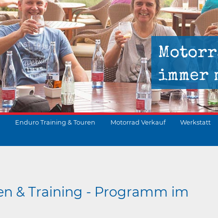
Motorr
immer 
Enduro Training & Touren
Motorrad Verkauf
Werkstatt
suchen
en & Training - Programm im