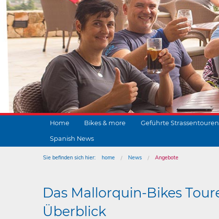
Home
Bikes & more
Geführte Strassentouren
Spanish News
Sie befinden sich hier:
home
News
Angebote
Das Mallorquin-Bikes Tour
Überblick