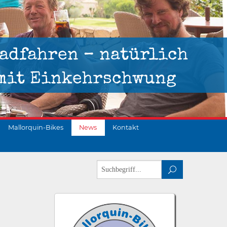
adfahren – natürlich
mit Einkehrschwung
Mallorquin-Bikes
News
Kontakt