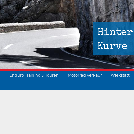
Hinter
Kurve
Enduro Training & Touren
Motorrad Verkauf
Werkstatt
suchen