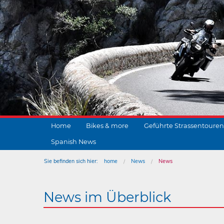
Home
Bikes & more
Geführte Strassentouren
Spanish News
Sie befinden sich hier:
home
News
News
News im Überblick