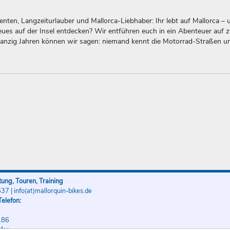
nten, Langzeiturlauber und Mallorca-Liebhaber: Ihr lebt auf Mallorca – 
es auf der Insel entdecken? Wir entführen euch in ein Abenteuer auf 
anzig Jahren können wir sagen: niemand kennt die Motorrad-Straßen 
ung, Touren, Training
637
|
info(at)mallorquin-bikes.de
elefon:
186