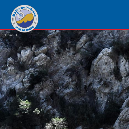
1
von
1