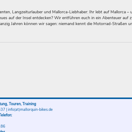
nten, Langzeiturlauber und Mallorca-Liebhaber: Ihr lebt auf Mallorca – 
es auf der Insel entdecken? Wir entführen euch in ein Abenteuer auf 
anzig Jahren können wir sagen: niemand kennt die Motorrad-Straßen 
ung, Touren, Training
637
|
info(at)mallorquin-bikes.de
elefon:
186