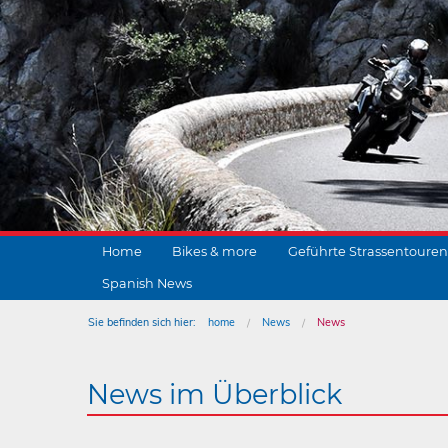
Home
Bikes & more
Geführte Strassentouren
Spanish News
Sie befinden sich hier:
home
News
News
News im Überblick