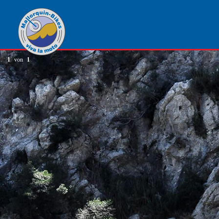
1
von
1