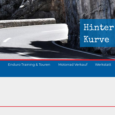
Hinter
Kurve
Enduro Training & Touren
Motorrad Verkauf
Werkstatt
suchen