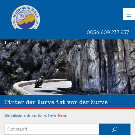
DE
EN
ES
0034 609 237 637
1
von
1
Hinter der Kurve ist vor der Kurve
Sie befinden sich hier:
home
News
News