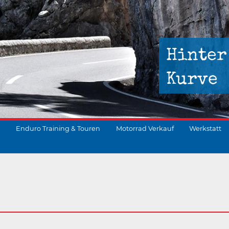
Hinter
Kurve
Enduro Training & Touren
Motorrad Verkauf
Werkstatt
suchen