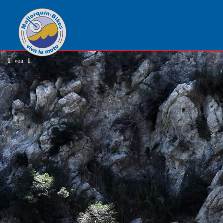
1
von
1