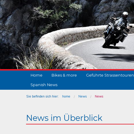
Home
Bikes & more
Geführte Strassentouren
Spanish News
Sie befinden sich hier:
home
News
News
News im Überblick