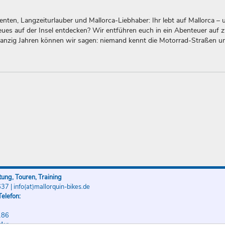
nten, Langzeiturlauber und Mallorca-Liebhaber: Ihr lebt auf Mallorca – 
es auf der Insel entdecken? Wir entführen euch in ein Abenteuer auf 
anzig Jahren können wir sagen: niemand kennt die Motorrad-Straßen 
ung, Touren, Training
637
|
info(at)mallorquin-bikes.de
elefon:
186