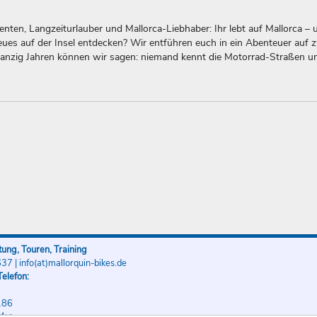
nten, Langzeiturlauber und Mallorca-Liebhaber: Ihr lebt auf Mallorca – 
es auf der Insel entdecken? Wir entführen euch in ein Abenteuer auf 
anzig Jahren können wir sagen: niemand kennt die Motorrad-Straßen 
ung, Touren, Training
637
|
info(at)mallorquin-bikes.de
elefon:
186