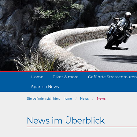
Home
Bikes & more
Geführte Strassentouren
Spanish News
Sie befinden sich hier:
home
News
News
News im Überblick