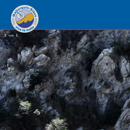
1
von
1