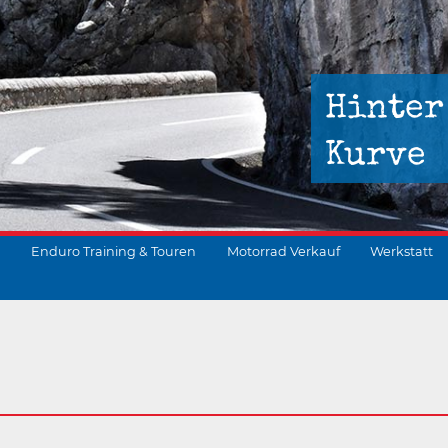
Hinter
Kurve
Enduro Training & Touren
Motorrad Verkauf
Werkstatt
suchen