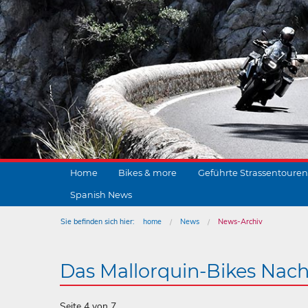
Home
Bikes & more
Geführte Strassentouren
Spanish News
Sie befinden sich hier:
home
News
News-Archiv
Das Mallorquin-Bikes Nach
Seite 4 von 7.