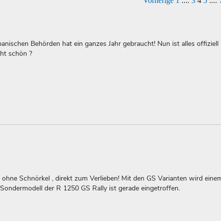
Vorherige
1
....
3
4
5
....
anischen Behörden hat ein ganzes Jahr gebraucht! Nun ist alles offiziell
cht schön ?
, ohne Schnörkel , direkt zum Verlieben! Mit den GS Varianten wird eine
s Sondermodell der R 1250 GS Rally ist gerade eingetroffen.