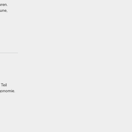
uren.
une,
Teil
gonomie.