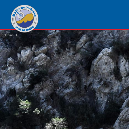
1
von
1