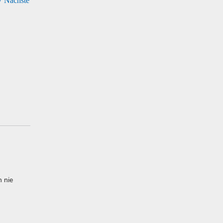
7
Nächste
m nie