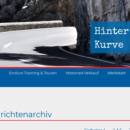
Hinter
Kurve
Enduro Training & Touren
Motorrad Verkauf
Werkstatt
suchen
richtenarchiv