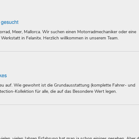
d gesucht
orrad, Meer, Mallorca. Wir suchen einen Motorradmechaniker oder eine
Werkstatt in Felanitx. Herzlich willkommen in unserem Team.
kes
eu auf. Wie gewohnt ist die Grundausstattung (komplette Fahrer- und
ection-Kollektion für alle, die auf das Besondere Wert legen.
vielen, vielen Jahren Erfahrung hat man ja schon einiges gesehen. Aber 