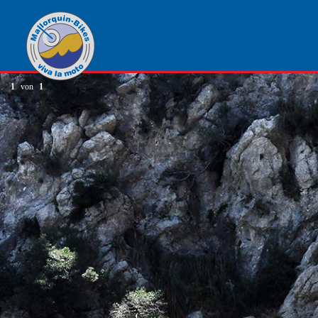
1
von
1