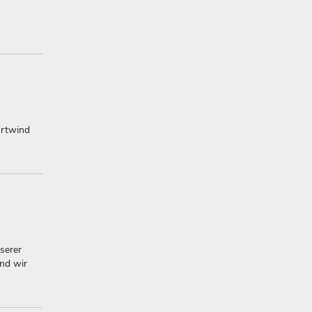
hrtwind
serer
und wir