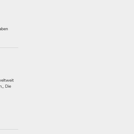
haben
weltweit
n_ Die