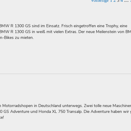
Vorherige
1
2
3
4
....
 BMW R 1300 GS sind im Einsatz. Frisch eingetroffen eine Trophy, eine
BMW R 1300 GS in weiß mit vielen Extras. Der neue Meilenstein von B
in-Bikes zu mieten.
 Motorradshopen in Deutschland unterwegs. Zwei tolle neue Maschine
 GS Adventure und Honda XL 750 Transalp. Die Adventure haben wir g
ke!