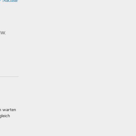
7
Nächste
MW.
n warten
leich