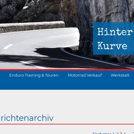
Hinter
Kurve
Enduro Training & Touren
Motorrad Verkauf
Werkstatt
suchen
richtenarchiv