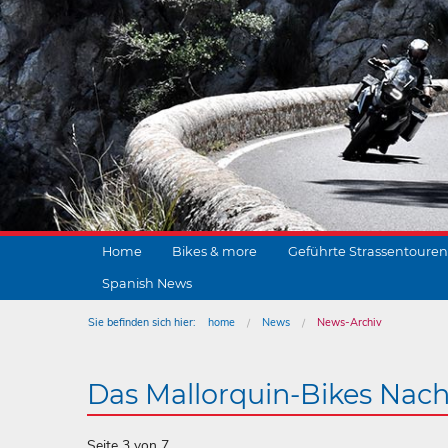
Home
Bikes & more
Geführte Strassentouren
Spanish News
Sie befinden sich hier:
home
News
News-Archiv
Das Mallorquin-Bikes Nach
Seite 3 von 7.