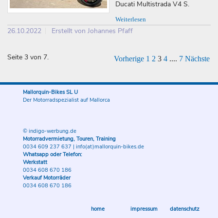
Ducati Multistrada V4 S.
Weiterlesen
26.10.2022
Erstellt von Johannes Pfaff
Seite 3 von 7.
Vorherige
1
2
3
4
....
7
Nächste
Mallorquin-Bikes SL U
Der Motorradspezialist auf Mallorca
© indigo-werbung.de
Motorradvermietung, Touren, Training
0034 609 237 637
|
info(at)mallorquin-bikes.de
Whatsapp oder Telefon:
Werkstatt
0034 608 670 186
Verkauf Motorräder
0034 608 670 186
home
impressum
datenschutz