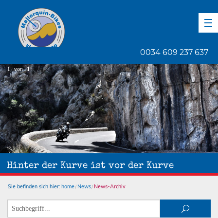
DE
EN
ES
0034 609 237 637
1
von
1
Hinter der Kurve ist vor der Kurve
Sie befinden sich hier:
home
News
News-Archiv