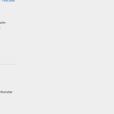
7
Nächste
ure-
t
 Monster