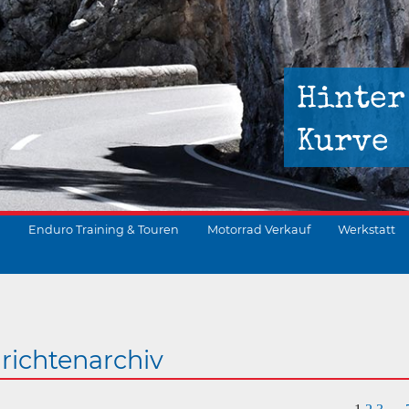
Hinter
Kurve
Enduro Training & Touren
Motorrad Verkauf
Werkstatt
suchen
richtenarchiv