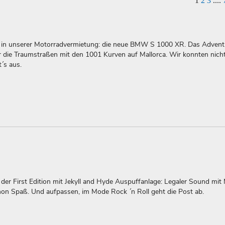
1
2
3
....
ht in unserer Motorradvermietung: die neue BMW S 1000 XR. Das Advent
für die Traumstraßen mit den 1001 Kurven auf Mallorca. Wir konnten nich
´s aus.
er First Edition mit Jekyll and Hyde Auspuffanlage: Legaler Sound mit
on Spaß. Und aufpassen, im Mode Rock ´n Roll geht die Post ab.