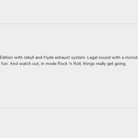
t Edition with Jekyll and Hyde exhaust system: Legal sound with a monst
f fun. And watch out, in mode Rock 'n Roll, things really get going.