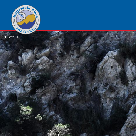
1
von
1