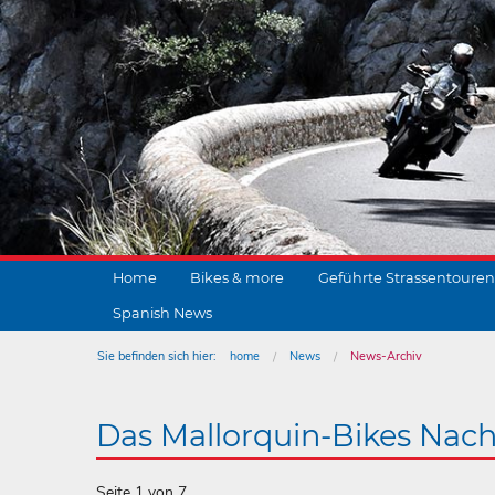
Home
Bikes & more
Geführte Strassentouren
Spanish News
Sie befinden sich hier:
home
News
News-Archiv
Das Mallorquin-Bikes Nach
Seite 1 von 7.