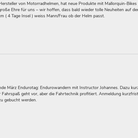
rsteller von Motorradhelmen, hat neue Produkte mit Mallorquin-Bikes 
 große Ehre für uns – wir hoffen, dass bald wieder tolle Neuheiten auf d
 ( 4 Tage Insel ) weiss Mann/Frau ob der Helm passt.
 Ende März Endurotag: Endurowandern mit Instructor Johannes. Dazu kur
r Fahrspaß geht vor, aber die Fahrtechnik profitiert. Anmeldung kurzfrist
zu gebucht werden.