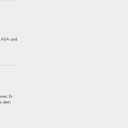
/ ASA und
nes: Er
us dem