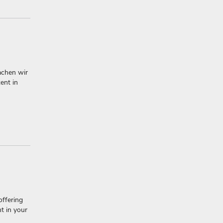
achen wir
ent in
offering
nt in your