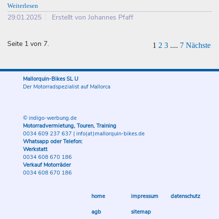
Weiterlesen
29.01.2025
Erstellt von Johannes Pfaff
Seite 1 von 7.
1
2
3
....
7
Nächste
Mallorquin-Bikes SL U
Der Motorradspezialist auf Mallorca
© indigo-werbung.de
Motorradvermietung, Touren, Training
0034 609 237 637
|
info(at)mallorquin-bikes.de
Whatsapp oder Telefon:
Werkstatt
0034 608 670 186
Verkauf Motorräder
0034 608 670 186
home
impressum
datenschutz
agb
sitemap