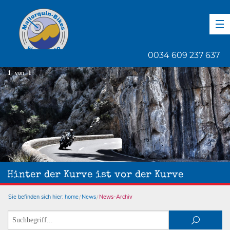
DE
EN
ES
0034 609 237 637
1
von
1
Hinter der Kurve ist vor der Kurve
Sie befinden sich hier:
home
News
News-Archiv