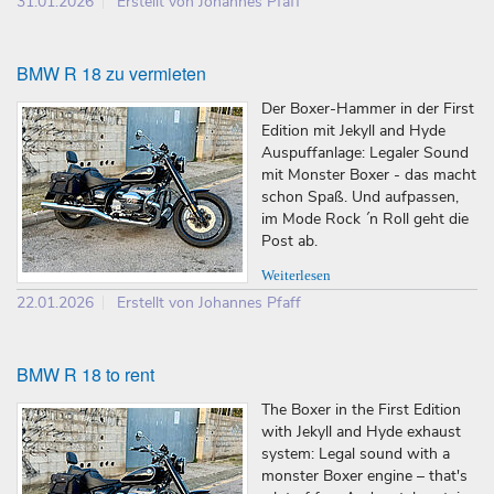
31.01.2026
Erstellt von Johannes Pfaff
BMW R 18 zu vermieten
Der Boxer-Hammer in der First
Edition mit Jekyll and Hyde
Auspuffanlage: Legaler Sound
mit Monster Boxer - das macht
schon Spaß. Und aufpassen,
im Mode Rock ´n Roll geht die
Post ab.
Weiterlesen
22.01.2026
Erstellt von Johannes Pfaff
BMW R 18 to rent
The Boxer in the First Edition
with Jekyll and Hyde exhaust
system: Legal sound with a
monster Boxer engine – that's