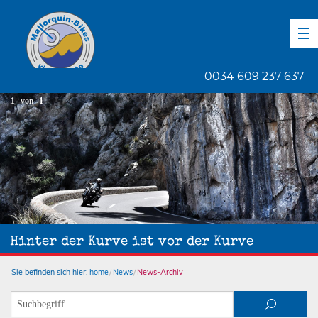
DE
EN
ES
0034 609 237 637
1
von
1
Hinter der Kurve ist vor der Kurve
Sie befinden sich hier:
home
News
News-Archiv