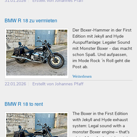
31.01.2026
Erstellt von Johannes Pfaff
BMW R 18 zu vermieten
Der Boxer-Hammer in der First
Edition mit Jekyll and Hyde
Auspuffanlage: Legaler Sound
mit Monster Boxer - das macht
schon Spaß. Und aufpassen,
im Mode Rock ´n Roll geht die
Post ab.
Weiterlesen
22.01.2026
Erstellt von Johannes Pfaff
BMW R 18 to rent
The Boxer in the First Edition
with Jekyll and Hyde exhaust
system: Legal sound with a
monster Boxer engine – that's