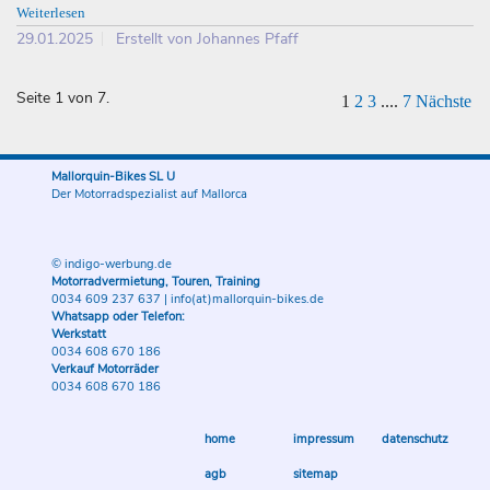
Weiterlesen
29.01.2025
Erstellt von Johannes Pfaff
Seite 1 von 7.
1
2
3
....
7
Nächste
Mallorquin-Bikes SL U
Der Motorradspezialist auf Mallorca
© indigo-werbung.de
Motorradvermietung, Touren, Training
0034 609 237 637
|
info(at)mallorquin-bikes.de
Whatsapp oder Telefon:
Werkstatt
0034 608 670 186
Verkauf Motorräder
0034 608 670 186
home
impressum
datenschutz
agb
sitemap